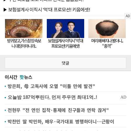
댓글
이시간
핫
뉴스
방은희, 母 고독사에 오열 "이틀 만에 발견"
전현무 "전 연인 집착·통제에 친구들과 연락 끊겨"
박찬민 딸 박민하, 배우·국가대표 병행하더니…근황이