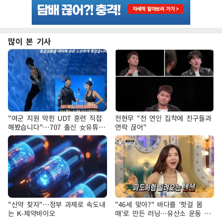
많이 본 기사
"여군 지원 막힌 UDT 훈련 직접
전현무 "전 연인 집착에 친구들과
해봤습니다"…707 출신 女유튜버
연락 끊어"
'완벽 소화'
"신약 찾자"…정부 과제로 속도내
"46세 맞아?" 바다를 '핫걸 몸
는 K-제약바이오
매'로 만든 러닝…유산소 운동 효