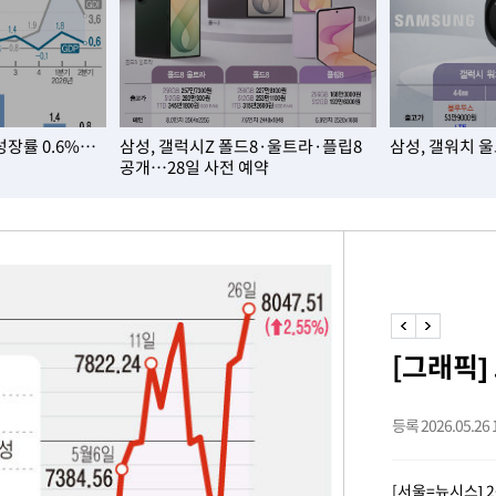
내일날씨]
 원해 아
보
성장률 0.6%…
삼성, 갤럭시Z 폴드8·울트라·플립8
삼성, 갤워치 
공개…28일 사전 예약
견
계속[다음
[그래픽]
겠다"
겨드려 죄
등록 2026.05.26 1
[서울=뉴시스] 