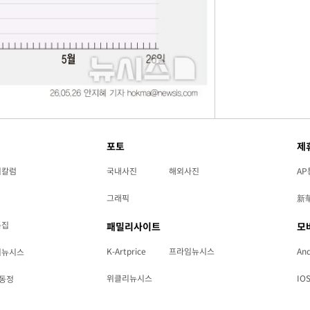
포토
제
리칼럼
국내사진
해외사진
AP
그래픽
新
특집
패밀리사이트
모
K-Artprice
프라임뉴시스
And
리뉴시스
위클리뉴시스
IO
동정