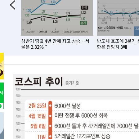
4시간 전 >
[속보]뉴욕증시 상승 마감…S&P 0.6% 나스닥 1.3%↑
-27286초 전 >
낮 최고 35도 '무더위'…동해안 시간당 30㎜ '강한 비'[
-26556초 전 >
[속보]이강인 "감독님이 원하는 마음 느꼈고, 많은 트로피
틀레티코 이적"
-26338초 전 >
수도권 40도 육박 '펄펄'…동해안 일부 지역엔 호의주의
은 둔화,
상반기 땅값 4년 만에 최고 상승…서
반도체 호조에 2분기 
-25307초 전 >
온열질환 사망자 3명 늘어…누적 환자 3000명 돌파
울은 2.32%↑
한은 전망치 3배
-19252초 전 >
강릉에 시간당 81.4㎜ 물폭탄…도로 잠기고 담벼락 붕괴
-15359초 전 >
백운산서 80년근 천종산삼 9뿌리 발견…감정가 1.3억원
-13069초 전 >
선재도서 해루질 나섰다 실종 60대, 닷새 만에 숨진 채 발
-10603초 전 >
남자 농구, 나고야 아시안게임서 '홈팀' 일본과 한일전
-9979초 전 >
여수 오동도 해상서 모터보트 전복…1명 사망·1명 실종
-6206초 전 >
극한폭염 한풀 꺾이지만…'낮 최고 35도' 무더위, 열대야 
주 날씨]
-3224초 전 >
축구협회 "압수수색·성접대 논란 사과…쇄신의 기회로 삼
-1741초 전 >
[속보]'압수수색·성접대 논란' 축구협회 "실망과 걱정 안
송"
2시간 전 >
'최고 37도' 폭염 지속…강원동해안 최대 150㎜ 비
4시간 전 >
[속보]뉴욕증시 상승 마감…S&P 0.6% 나스닥 1.3%↑