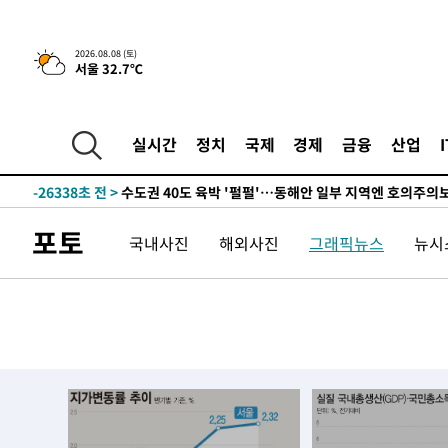
2026.08.08 (토)
서울 32.7℃
4시간 전 >
[속보]뉴욕증시 상승 마감…S&P 0.6% 나스닥 1.3%↑
-27286초 전 >
낮 최고 35도 '무더위'…동해안 시간당 30㎜ '강한 비'[
-26556초 전 >
[속보]이강인 "감독님이 원하는 마음 느꼈고, 많은 트로피
실시간
정치
국제
경제
금융
산업
틀레티코 이적"
-26338초 전 >
수도권 40도 육박 '펄펄'…동해안 일부 지역엔 호의주의
-25307초 전 >
온열질환 사망자 3명 늘어…누적 환자 3000명 돌파
-19252초 전 >
강릉에 시간당 81.4㎜ 물폭탄…도로 잠기고 담벼락 붕괴
포토
국내사진
해외사진
그래픽뉴스
뉴시스
-15359초 전 >
백운산서 80년근 천종산삼 9뿌리 발견…감정가 1.3억원
-13069초 전 >
선재도서 해루질 나섰다 실종 60대, 닷새 만에 숨진 채 발
-10603초 전 >
남자 농구, 나고야 아시안게임서 '홈팀' 일본과 한일전
-9979초 전 >
여수 오동도 해상서 모터보트 전복…1명 사망·1명 실종
-6206초 전 >
극한폭염 한풀 꺾이지만…'낮 최고 35도' 무더위, 열대야 
주 날씨]
-3224초 전 >
축구협회 "압수수색·성접대 논란 사과…쇄신의 기회로 삼
-1741초 전 >
[속보]'압수수색·성접대 논란' 축구협회 "실망과 걱정 안
송"
2시간 전 >
'최고 37도' 폭염 지속…강원동해안 최대 150㎜ 비