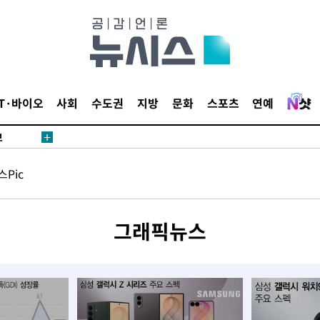
내일날씨]
 원해 아
IT·바이오
사회
수도권
지방
문화
스포츠
연예
보
Pic
견
그래픽뉴스
계속[다음
겠다"
겨드려 죄