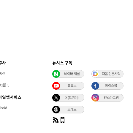
휴사
뉴시스 구독
통신
네이버 채널
다음 언론사픽
華通訊
유튜브
페이스북
바일앱서비스
X (트위터)
인스타그램
roid
스레드
S