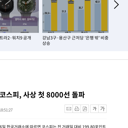
울트라2·워치9 공개
강남3구·용산구 근저당 '은행 밖' 비중
오세훈, 
상승
천만원…
 코스피, 사상 첫 8000선 돌파
8:51:27
26일 한국거래소에 따르면 코스피는 전 거래일 대비 199.80포인트