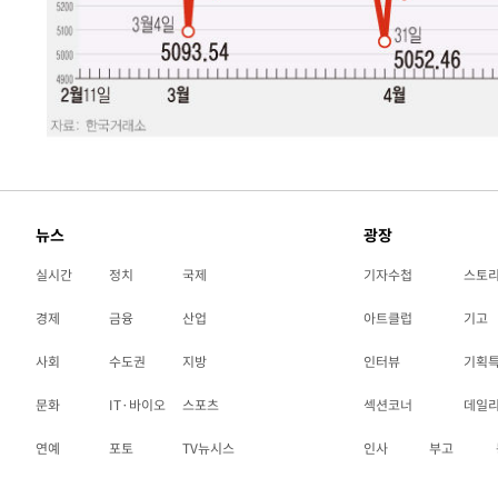
뉴스
광장
실시간
정치
국제
기자수첩
스토
경제
금융
산업
아트클럽
기고
사회
수도권
지방
인터뷰
기획
문화
IT·바이오
스포츠
섹션코너
데일
연예
포토
TV뉴시스
인사
부고