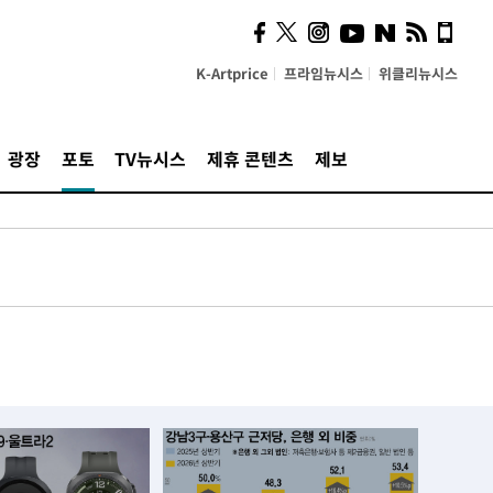
K-Artprice
프라임뉴시스
위클리뉴시스
광장
포토
TV뉴시스
제휴 콘텐츠
제보