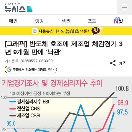
메인
랭킹
섹션
포토
[그래픽] 반도체 호조에 제조업 체감경기 3
년 9개월 만에 '낙관'
기사등록
2026/05/27 08:33:09
가
가
구글에서 선호하는 매체로 추가