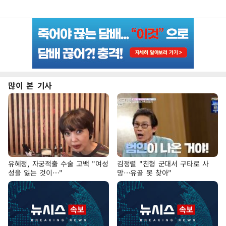
많이 본 기사
유혜정, 자궁적출 수술 고백 "여성
김정렬 "친형 군대서 구타로 사
성을 잃는 것이…"
망…유골 못 찾아"