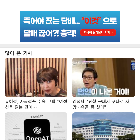
많이 본 기사
유혜정, 자궁적출 수술 고백 "여성
김정렬 "친형 군대서 구타로 사
성을 잃는 것이…"
망…유골 못 찾아"