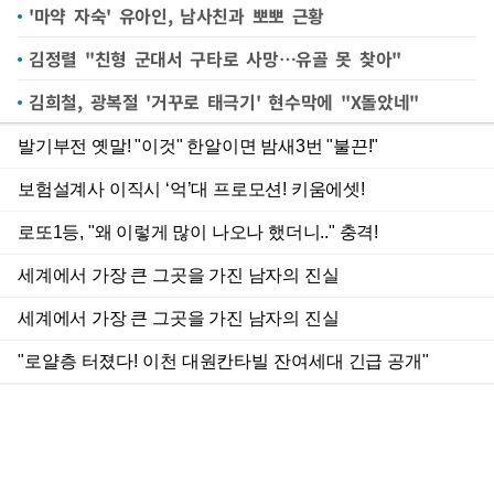
'마약 자숙' 유아인, 남사친과 뽀뽀 근황
김정렬 "친형 군대서 구타로 사망…유골 못 찾아"
김희철, 광복절 '거꾸로 태극기' 현수막에 "X돌았네"