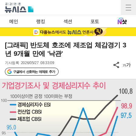
메인
랭킹
섹션
포토
[그래픽] 반도체 호조에 제조업 체감경기 3
년 9개월 만에 '낙관'
기사등록
2026/05/27 08:33:09
가
가
구글에서 선호하는 매체로 추가