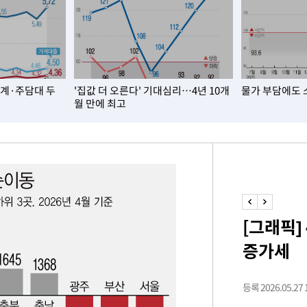
급대우'
온도차'
 밝혀
가계·주담대 두
'집값 더 오른다' 기대심리…4년 10개
물가 부담에도 
발로 부상
월 만에 최고
 논의
밀정보, 언
시작'
승리…정청래
청래
[그래픽]
청래 승리
증가세
7%·정청래
2%·김민석
0.30%
등록 2026.05.27 1