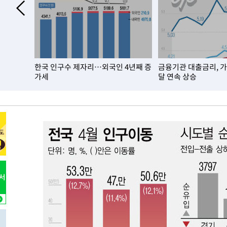
-10038초 전 >
이강인, 오늘 서울서 AT마드리드 입단식…'전례 없는 특
51분 전 >
'여긴 20도, 저긴 50도'…열화상 카메라로 본 폭염 저감시설 '
1시간 전 >
콜롬비아 신임 우파 대통령 취임 하루만에 차량폭탄 폭발 사건
2시간 전 >
튀르키예 외무장관, "메카 3국 방위협정은 이란이 목표 아냐 "
년 이상
한국 인구수 제자리…외국인 4년째 증
금융기관 대출금리, 
3시간 전 >
이군이 불법 군시설 건설한 레바논 남부에서 레바논군 3명 폭
가세
달 연속 상승
4시간 전 >
[속보]美중부 사령관, 이스라엘 긴급방문 다중화된 전선 상황
4시간 전 >
美 국방부, 켄달 전 공군장관 보안허가 취소…“에어포스원 기
론 누출”
-31506초 전 >
태풍 돌핀, 중 저장성 타이저우시 해안에 상륙 (1보)
-28852초 전 >
AT마드리드 데뷔 앞둔 이강인, 맨시티전 선발 대신 '벤치 
-27482초 전 >
[속보]與 강원·TK 당원투표 합산 김민석 48.54%로 
44.40%
-26816초 전 >
與 강원·TK 당원투표 합산 김민석 46.01%로 승리…정
44.53%
-26656초 전 >
[속보]與전대 권리당원투표…강원·경북 김민석, 대구 정
-26463초 전 >
[속보]與 당대표 경선, 경북 권리당원 투표 김민석 47.3
45.71%
-26365초 전 >
[속보]與 당대표 경선, 대구 권리당원 투표 정청래 47.8
46.35%
-26162초 전 >
[속보]與 당대표 경선, 강원 권리당원 투표 김민석 승리…5
득표
-24080초 전 >
"일본축구협회, 대한축구협회 성 접대 의혹 심판 조사"