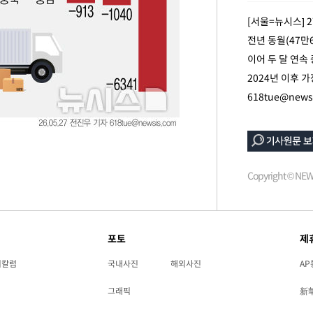
 차에 첫
[서울=뉴시스] 
동'
전년 동월(47만6
리(종합)
이어 두 달 연속
개
2024년 이후 
급대우'
618tue@news
온도차'
 밝혀
발로 부상
Copyright © N
 논의
밀정보, 언
포토
제
리칼럼
국내사진
해외사진
AP
그래픽
新