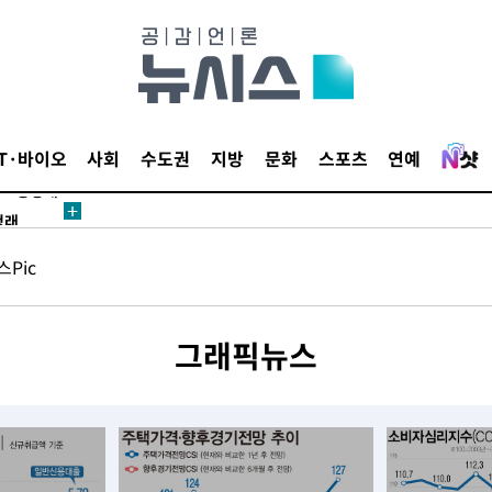
밀정보, 언
시작'
IT·바이오
사회
수도권
지방
문화
스포츠
연예
승리…정청래
청래
청래 승리
Pic
7%·정청래
2%·김민석
0.30%
그래픽뉴스
 차에 첫
동'
리(종합)
개