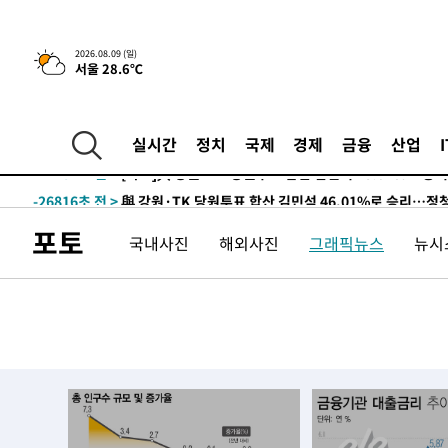
2026.08.09 (일)
서울 28.6℃
4시간 전 >
美 국방부, 켄달 전 공군장관 보안허가 취소…“에어포스원 기
론 누출”
-31506초 전 >
태풍 돌핀, 중 저장성 타이저우시 해안에 상륙 (1보)
-28852초 전 >
AT마드리드 데뷔 앞둔 이강인, 맨시티전 선발 대신 '벤치 
실시간
정치
국제
경제
금융
산업
-27482초 전 >
[속보]與 강원·TK 당원투표 합산 김민석 48.54%로 
44.40%
-26816초 전 >
與 강원·TK 당원투표 합산 김민석 46.01%로 승리…정
44.53%
-26656초 전 >
[속보]與전대 권리당원투표…강원·경북 김민석, 대구 정
포토
국내사진
해외사진
그래픽뉴스
뉴시스
-26463초 전 >
[속보]與 당대표 경선, 경북 권리당원 투표 김민석 47.3
45.71%
-26365초 전 >
[속보]與 당대표 경선, 대구 권리당원 투표 정청래 47.8
46.35%
-26162초 전 >
[속보]與 당대표 경선, 강원 권리당원 투표 김민석 승리…5
득표
-24080초 전 >
"일본축구협회, 대한축구협회 성 접대 의혹 심판 조사"
-16722초 전 >
[속보]장은수, KLPGA 제주삼다수 역전 우승…데뷔 10년
정상
-12087초 전 >
"얼마나 더웠으면"…안동 물길공원서 헤엄친 구렁이 '소
-12014초 전 >
손흥민, 68분 뛰고 2경기 침묵…LAFC, 톨루카에 1-0 승
-11286초 전 >
'2경기 연속 침묵' 손흥민, 톨루카전 68분만 뛰고 슈팅 0