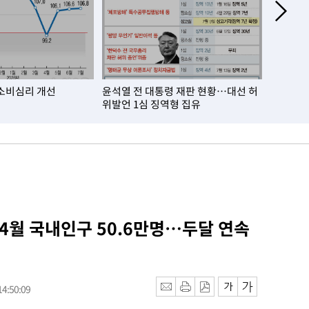
소비심리 개선
윤석열 전 대통령 재판 현황…대선 허
거주자 외
위발언 1심 징역형 집유
월比 10
 4월 국내인구 50.6만명…두달 연속
4:50:09