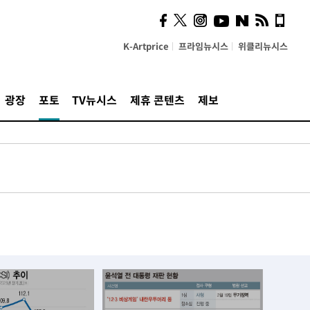
K-Artprice
프라임뉴시스
위클리뉴시스
광장
포토
TV뉴시스
제휴 콘텐츠
제보