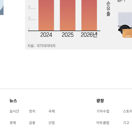
-16722초 전 >
[속보]장은수, KLPGA 제주삼다수 역전 우승…데뷔 10년
정상
-12087초 전 >
"얼마나 더웠으면"…안동 물길공원서 헤엄친 구렁이 '소
-12014초 전 >
손흥민, 68분 뛰고 2경기 침묵…LAFC, 톨루카에 1-0 승
-11286초 전 >
'2경기 연속 침묵' 손흥민, 톨루카전 68분만 뛰고 슈팅 0
-10038초 전 >
이강인, 오늘 서울서 AT마드리드 입단식…'전례 없는 특
51분 전 >
'여긴 20도, 저긴 50도'…열화상 카메라로 본 폭염 저감시설 '
1시간 전 >
콜롬비아 신임 우파 대통령 취임 하루만에 차량폭탄 폭발 사건
2시간 전 >
튀르키예 외무장관, "메카 3국 방위협정은 이란이 목표 아냐 "
3시간 전 >
이군이 불법 군시설 건설한 레바논 남부에서 레바논군 3명 폭
4시간 전 >
[속보]美중부 사령관, 이스라엘 긴급방문 다중화된 전선 상황
4시간 전 >
美 국방부, 켄달 전 공군장관 보안허가 취소…“에어포스원 기
론 누출”
뉴스
광장
실시간
정치
국제
기자수첩
스토
경제
금융
산업
아트클럽
기고