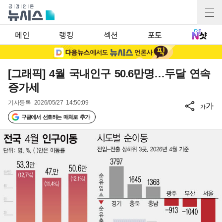
메인
랭킹
섹션
포토
[그래픽] 4월 국내인구 50.6만명…두달 연속
증가세
기사등록
2026/05/27 14:50:09
가
가
구글에서 선호하는 매체로 추가