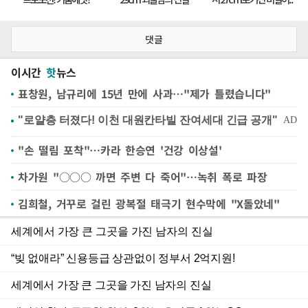
댓글
이시간
핫
뉴스
표창원, 남규리에 15년 만에 사과…"제가 틀렸습니다"
"손 떨림 포착"…카라 한승연 '건강 이상설'
차가원 "○○○ 까면 주변 다 죽어"…녹취 폭로 파장
김희철, 거꾸로 걸린 광복절 태극기 현수막에 "X돌았네"