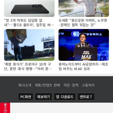
"창 3개 띄워도 답답함 없
오세훈 "용산공원 아파트, 노무현
네"…'폴드8 울트라', 일주일 써보
·문재인 철학 뒤집는 것"
니
'폭염 휴식기' 프로야구 10개 구
휴머노이드부터 AI공장까지…제조
단, 훈련·휴식 병행…"야외 훈련
업 바꾸는 M.AX 성과
해도 안전 최우선"
회사소개
제휴/컨텐츠 판매
약관·정책
고충처리
PC화면
제보하기
앱 다운로드
맨위로↑
광
COPYRIGHTⓒ
NEWSIS
ALL RIGHTS RESERVED.
고
삭