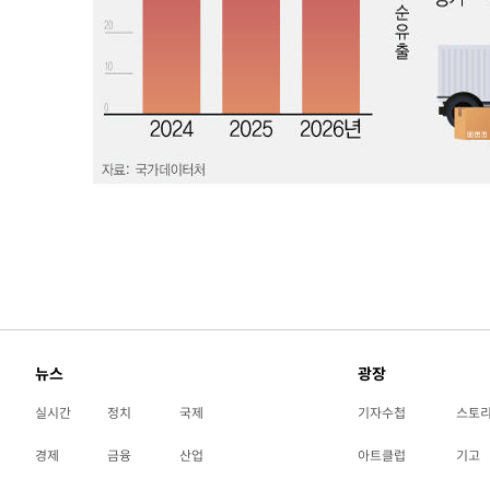
뉴스
광장
실시간
정치
국제
기자수첩
스토
경제
금융
산업
아트클럽
기고