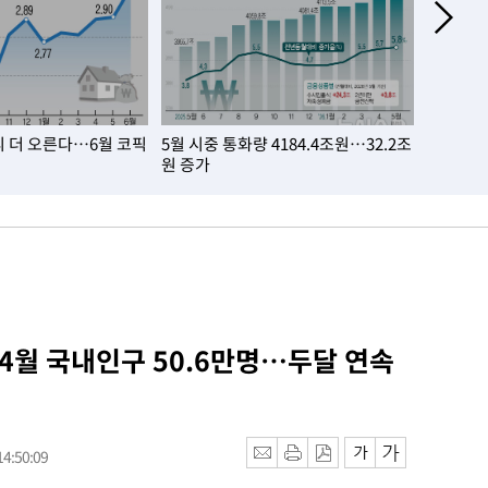
 더 오른다…6월 코픽
5월 시중 통화량 4184.4조원…32.2조
취업자 6
원 증가
너스
 4월 국내인구 50.6만명…두달 연속
4:50:09