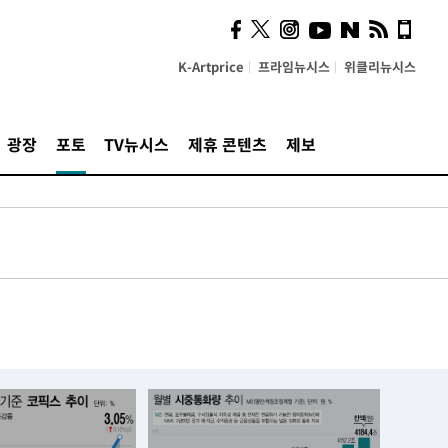
K-Artprice
프라임뉴시스
위클리뉴시스
광장
포토
TV뉴시스
제휴 콘텐츠
제보