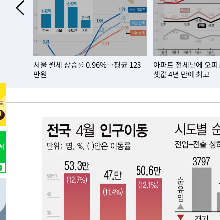
.7배 늘었
서울 월세 상승률 0.96%…평균 128
아파트 전세난에 오피
만원
셋값 4년 만에 최고