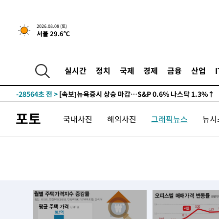
2026.08.08 (토)
서울 29.6℃
실시간
정치
국제
경제
금융
산업
-28564초 전 >
[속보]뉴욕증시 상승 마감…S&P 0.6% 나스닥 1.3%↑
포토
국내사진
해외사진
그래픽뉴스
뉴시스