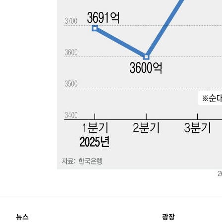
-11886초 전 >
서울 열대야 15일째 지속…비공식 '초열대야' 30도 넘어
-10453초 전 >
[속보]코스닥, 2.15포인트(0.27%) 내린 797.44 출발
-10436초 전 >
[속보]코스피, 119.51포인트(1.81%) 내린 6478.75 개
-6883초 전 >
6월 경상수지 497.3억 달러…두 달 연속 사상 최대
-6834초 전 >
서울 낮 39도 '폭염중대경보'…40도 관측 가능성도
-4196초 전 >
미 워싱턴주 스포캔 시의 통제불능 3개 산불, 방화선 일부 
1시간 전 >
[속보] 호르무즈 해협 이란-오만 협상 기대속 뉴욕증시 혼조 
0.49%↑
1시간 전 >
[속보] 이란 대통령 "지금 최고지도자와 소통하기가 매우 어려
3년 인터뷰
5시간 전 >
[속보] "이란-오만, 호르무즈 해협 통행 항로 합의" 이란 외
뉴스
광장