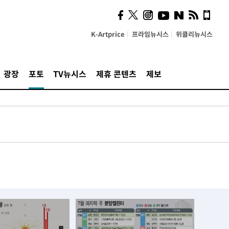
K-Artprice
프라임뉴시스
위클리뉴시스
광장
포토
TV뉴시스
제휴 콘텐츠
제보