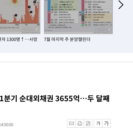
자 1300명↑…사망
7월 마지막 주 분양캘린더
대한민국
 1분기 순대외채권 3655억…두 달째
4:50:00