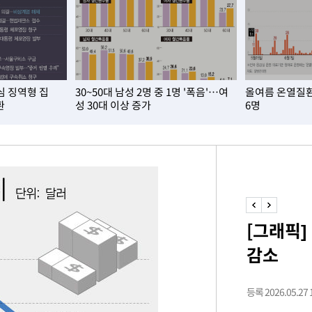
구축
마감 다우
심 징역형 집
30~50대 남성 2명 중 1명 '폭음'…여
올여름 온열질환
워" 취임
환
성 30대 이상 증가
6명
무부 대변인
 포착
라하라 격파
꺾인다"
 위협"
 수용할까
[그래픽]
해 불가피"
감소
등 압수수
월 중 예
등록 2026.05.27 1