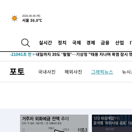
2026.08.06 (목)
서울 36.0℃
5시간 전 >
[속보] "이란-오만, 호르무즈 해협 통행 항로 합의" 이란 외
-31395초 전 >
"여기 떨어졌다"…다누리, 스페이스X 로켓 달 충돌 흔적
-28440초 전 >
손흥민, 5경기 연속골 실패…LAFC는 승부차기 끝 과달
실시간
정치
국제
경제
금융
산업
-21041초 전 >
내일까지 39도 '펄펄'…기상청 "태풍 지나며 폭염 잠시 
-20678초 전 >
트럼프, 한국계 진보 주지사 후보 맹공…"공산주의가 최대
-20656초 전 >
"美간섭에 합의 지연"…트럼프, '이란 호르무즈 통제권'
포토
국내사진
해외사진
그래픽뉴스
뉴시스
-17176초 전 >
[속보]산업장관 "李정부, 원전 반대 안해…안정 전력 위
-15873초 전 >
[속보]경찰, '홍명보 선임 논란' 대한축구협회·축구회관 
색
-15260초 전 >
[속보]산업장관 "美무역법 제301조 과잉생산 결과 발표 8
상
-15053초 전 >
[속보]코스피 매도사이드카 발동…4%대 급락
-14325초 전 >
[속보]전남광주 초대 시민추천 부시장에 백승주·윤난실
-11886초 전 >
서울 열대야 15일째 지속…비공식 '초열대야' 30도 넘어
-10453초 전 >
[속보]코스닥, 2.15포인트(0.27%) 내린 797.44 출발
-10436초 전 >
[속보]코스피, 119.51포인트(1.81%) 내린 6478.75 개