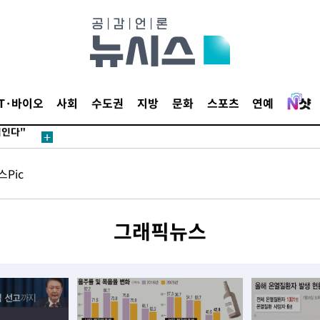
무부 대변인
 포착
라하라 격파
IT·바이오
사회
수도권
지방
문화
스포츠
연예
꺾인다"
 위협"
 수용할까
Pic
해 불가피"
등 압수수
월 중 예
그래픽뉴스
장