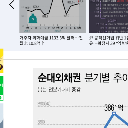
-6883초 전 >
6월 경상수지 497.3억 달러…두 달 연속 사상 최대
-6834초 전 >
서울 낮 39도 '폭염중대경보'…40도 관측 가능성도
-4196초 전 >
미 워싱턴주 스포캔 시의 통제불능 3개 산불, 방화선 일부 
1시간 전 >
[속보] 호르무즈 해협 이란-오만 협상 기대속 뉴욕증시 혼조 
…대선 허
거주자 외화예금 1133.3억 달러…전
尹 공직선거법 위반 1
0.49%↑
1시간 전 >
[속보] 이란 대통령 "지금 최고지도자와 소통하기가 매우 어려
월比 10.8억↑
유…확정시 397억 반
3년 인터뷰
5시간 전 >
[속보] "이란-오만, 호르무즈 해협 통행 항로 합의" 이란 외
-31395초 전 >
"여기 떨어졌다"…다누리, 스페이스X 로켓 달 충돌 흔적
-28440초 전 >
손흥민, 5경기 연속골 실패…LAFC는 승부차기 끝 과달
-21041초 전 >
내일까지 39도 '펄펄'…기상청 "태풍 지나며 폭염 잠시 
-20678초 전 >
트럼프, 한국계 진보 주지사 후보 맹공…"공산주의가 최대
-20656초 전 >
"美간섭에 합의 지연"…트럼프, '이란 호르무즈 통제권'
-17176초 전 >
[속보]산업장관 "李정부, 원전 반대 안해…안정 전력 위
-15873초 전 >
[속보]경찰, '홍명보 선임 논란' 대한축구협회·축구회관 
색
-15260초 전 >
[속보]산업장관 "美무역법 제301조 과잉생산 결과 발표 8
상
-15053초 전 >
[속보]코스피 매도사이드카 발동…4%대 급락
-14325초 전 >
[속보]전남광주 초대 시민추천 부시장에 백승주·윤난실