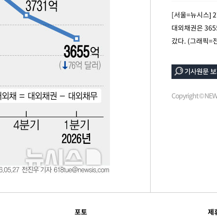
[서울=뉴시스] 
대외채권은 365
장
갔다. (그래픽=
구축
마감 다우
Copyright © N
워" 취임
무부 대변인
포토
제