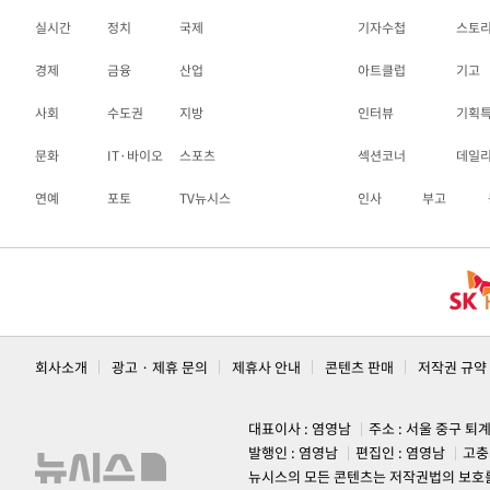
실시간
정치
국제
기자수첩
스토
경제
금융
산업
아트클럽
기고
사회
수도권
지방
인터뷰
기획
문화
IT·바이오
스포츠
섹션코너
데일
연예
포토
TV뉴시스
인사
부고
회사소개
광고 · 제휴 문의
제휴사 안내
콘텐츠 판매
저작권 규약
대표이사 : 염영남
주소 : 서울 중구 퇴
발행인 : 염영남
편집인 : 염영남
고충
뉴시스의 모든 콘텐츠는 저작권법의 보호를 받는 바