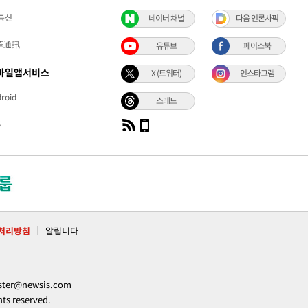
통신
네이버 채널
다음 언론사픽
華通訊
유튜브
페이스북
바일앱서비스
X (트위터)
인스타그램
roid
스레드
S
처리방침
알립니다
ter@newsis.com
 reserved.