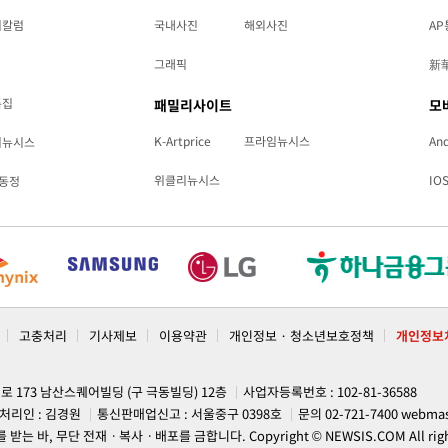
리칼럼
국내사진
해외사진
AP
그래픽
新
특집
패밀리사이트
모
K-Artprice
프라임뉴시스
And
리뉴시스
위클리뉴시스
IO
동정
고충처리
기사제보
이용약관
개인정보 · 청소년보호정책
개인정보
계로 173 남산스퀘어빌딩 (구 극동빌딩) 12층
사업자등록번호 : 102-81-36588
처리인 : 김경원
통신판매업신고 : 서울중구 0398호
문의 02-721-7400
webmas
, 무단 전재ㆍ복사ㆍ배포를 금합니다. Copyright © NEWSIS.COM All rights