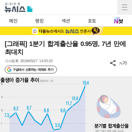
메인
랭킹
섹션
포토
[그래픽] 1분기 합계출산율 0.95명, 7년 만에
최대치
기사등록
2026/05/27 14:05:20
가
가
구글에서 선호하는 매체로 추가