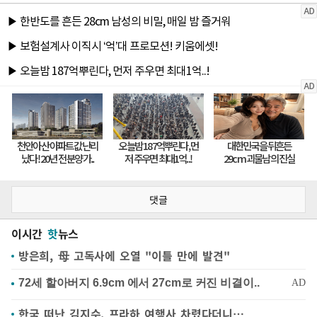
댓글
이시간
핫
뉴스
방은희, 母 고독사에 오열 "이틀 만에 발견"
한국 떠난 김지수, 프라하 여행사 차렸다더니…