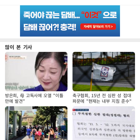
많이 본 기사
방은희, 母 고독사에 오열 "이틀
축구협회, 15년 전 심판 성 접대
만에 발견"
파문에 "현재는 내부 지침 준수"