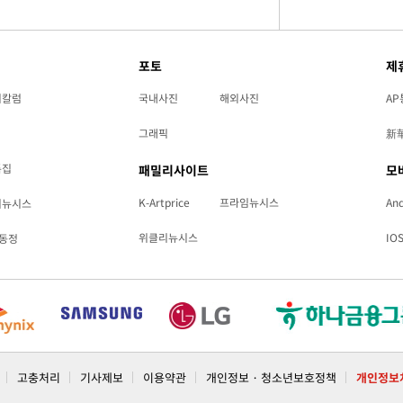
포토
제
리칼럼
국내사진
해외사진
AP
그래픽
新
특집
패밀리사이트
모
K-Artprice
프라임뉴시스
And
리뉴시스
위클리뉴시스
IO
동정
고충처리
기사제보
이용약관
개인정보 · 청소년보호정책
개인정보