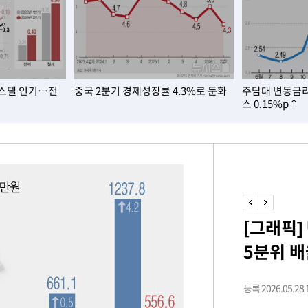
속[다음주
스텔 인기…전
중국 2분기 경제성장률 4.3%로 둔화
주담대 변동금리
다"
스 0.15%p↑
려 죄송"
·서미화·
1위… 정
[그래픽
鄭
5분위 배
위해 뛸
승리
내일날씨]
등록 2026.05.28 1
 원해 아