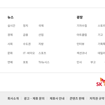
뉴스
광장
실시간
정치
국제
기자수첩
스토
경제
금융
산업
아트클럽
기고
사회
수도권
지방
인터뷰
기획
문화
IT·바이오
스포츠
섹션코너
데일
연예
포토
TV뉴시스
인사
부고
회사소개
광고 · 제휴 문의
제휴사 안내
콘텐츠 판매
저작권 규약