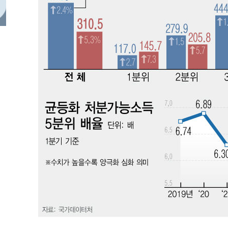
틀레티코 이적"
-10238초 전 >
수도권 40도 육박 '펄펄'…동해안 일부 지역엔 호의주의
-9207초 전 >
온열질환 사망자 3명 늘어…누적 환자 3000명 돌파
-3152초 전 >
강릉에 시간당 81.4㎜ 물폭탄…도로 잠기고 담벼락 붕괴
12분 전 >
백운산서 80년근 천종산삼 9뿌리 발견…감정가 1.3억원
50분 전 >
선재도서 해루질 나섰다 실종 60대, 닷새 만에 숨진 채 발견
1시간 전 >
남자 농구, 나고야 아시안게임서 '홈팀' 일본과 한일전
1시간 전 >
여수 오동도 해상서 모터보트 전복…1명 사망·1명 실종
2시간 전 >
극한폭염 한풀 꺾이지만…'낮 최고 35도' 무더위, 열대야 계
날씨]
3시간 전 >
축구협회 "압수수색·성접대 논란 사과…쇄신의 기회로 삼겠
3시간 전 >
[속보]'압수수색·성접대 논란' 축구협회 "실망과 걱정 안겨드
7시간 전 >
'최고 37도' 폭염 지속…강원동해안 최대 150㎜ 비
9시간 전 >
[속보]뉴욕증시 상승 마감…S&P 0.6% 나스닥 1.3%↑