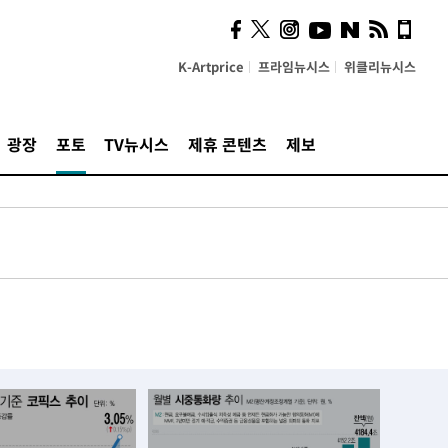
K-Artprice
프라임뉴시스
위클리뉴시스
광장
포토
TV뉴시스
제휴 콘텐츠
제보