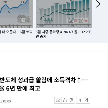
 더 오른다…6월 코픽
5월 시중 통화량 4184.4조원…32.2조
취업자 6
원 증가
너스
] 반도체 성과급 쏠림에 소득격차↑…
율 6년 만에 최고
2:01:00