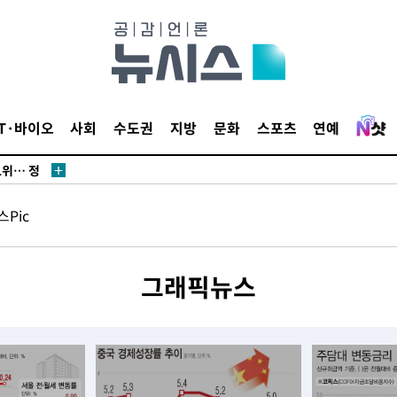
IT·바이오
사회
수도권
지방
문화
스포츠
연예
·서미화·
1위… 정
鄭
Pic
위해 뛸
승리
내일날씨]
그래픽뉴스
 원해 아
보