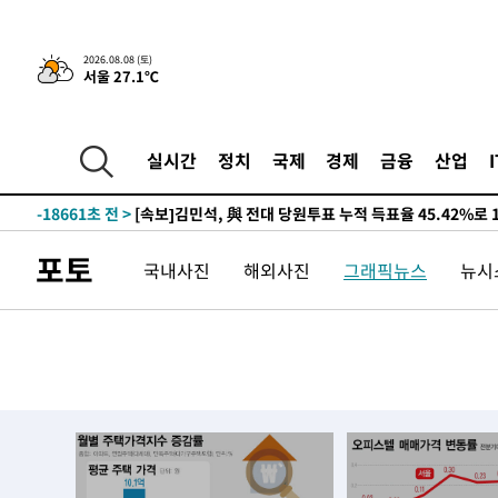
2026.08.08 (토)
서울 27.1℃
9시간 전 >
[속보]뉴욕증시 상승 마감…S&P 0.6% 나스닥 1.3%↑
-27661초 전 >
이란 "호르무즈 재개방 합의 근접…美 배상 선행돼야"
실시간
정치
국제
경제
금융
산업
-18708초 전 >
[속보]與최고위원 제주·인천 순회경선…박선원·최민희
한민수·김용 순
-18661초 전 >
[속보]김민석, 與 전대 당원투표 누적 득표율 45.42%로 
청래 44.56%
-17943초 전 >
[속보]與 대표 경선 제주·인천 당원투표…金 47.75%·
포토
국내사진
해외사진
그래픽뉴스
뉴시스
42.08%·宋 10.17%
-17477초 전 >
이강인 "아틀레티코 이적 기뻐…등번호 7번 의미보단 팀 
것"
-17412초 전 >
[속보]與 당대표 경선, 제주·인천 권리당원 투표 김민석 
-11186초 전 >
낮 최고 35도 '무더위'…동해안 시간당 30㎜ '강한 비'[
-10456초 전 >
[속보]이강인 "감독님이 원하는 마음 느꼈고, 많은 트로피
틀레티코 이적"
-10238초 전 >
수도권 40도 육박 '펄펄'…동해안 일부 지역엔 호의주의
-9207초 전 >
온열질환 사망자 3명 늘어…누적 환자 3000명 돌파
-3152초 전 >
강릉에 시간당 81.4㎜ 물폭탄…도로 잠기고 담벼락 붕괴
12분 전 >
백운산서 80년근 천종산삼 9뿌리 발견…감정가 1.3억원