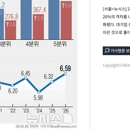
보
[서울=뉴시스] 
20%의 격차를 
화됐다. 대기업
이끈 것으로 풀이
속[다음주
Copyright © N
다"
려 죄송"