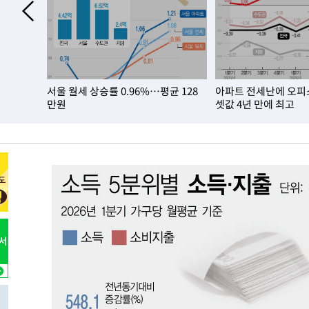
50분 전 >
선재도서 해루질 나섰다 실종 60대, 닷새 만에 숨진 채 발견
1시간 전 >
남자 농구, 나고야 아시안게임서 '홈팀' 일본과 한일전
1시간 전 >
여수 오동도 해상서 모터보트 전복…1명 사망·1명 실종
2시간 전 >
극한폭염 한풀 꺾이지만…'낮 최고 35도' 무더위, 열대야 계
.7배 늘었
서울 월세 상승률 0.96%…평균 128
아파트 전세난에 오피
날씨]
3시간 전 >
축구협회 "압수수색·성접대 논란 사과…쇄신의 기회로 삼겠
만원
셋값 4년 만에 최고
3시간 전 >
[속보]'압수수색·성접대 논란' 축구협회 "실망과 걱정 안겨드
7시간 전 >
'최고 37도' 폭염 지속…강원동해안 최대 150㎜ 비
9시간 전 >
[속보]뉴욕증시 상승 마감…S&P 0.6% 나스닥 1.3%↑
-27661초 전 >
이란 "호르무즈 재개방 합의 근접…美 배상 선행돼야"
-18708초 전 >
[속보]與최고위원 제주·인천 순회경선…박선원·최민희
한민수·김용 순
-18661초 전 >
[속보]김민석, 與 전대 당원투표 누적 득표율 45.42%로 
청래 44.56%
-17943초 전 >
[속보]與 대표 경선 제주·인천 당원투표…金 47.75%·
42.08%·宋 10.17%
-17477초 전 >
이강인 "아틀레티코 이적 기뻐…등번호 7번 의미보단 팀 
것"
-17412초 전 >
[속보]與 당대표 경선, 제주·인천 권리당원 투표 김민석 
-11186초 전 >
낮 최고 35도 '무더위'…동해안 시간당 30㎜ '강한 비'[
-10456초 전 >
[속보]이강인 "감독님이 원하는 마음 느꼈고, 많은 트로피