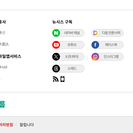
휴사
뉴시스 구독
통신
네이버 채널
다음 언론사픽
華通訊
유튜브
페이스북
바일앱서비스
X (트위터)
인스타그램
roid
스레드
S
처리방침
알립니다