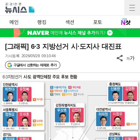
메인
랭킹
섹션
포토
[그래픽] 6·3 지방선거 시·도지사 대진표
기사등록
2026/05/28 09:10:46
가
가
구글에서 선호하는 매체로 추가