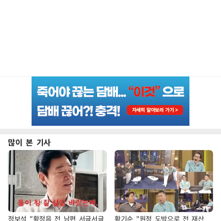
많이 본 기사
정보석 "황정음 전 남편 서글서글
황기순 "원정 도박으로 전 재산