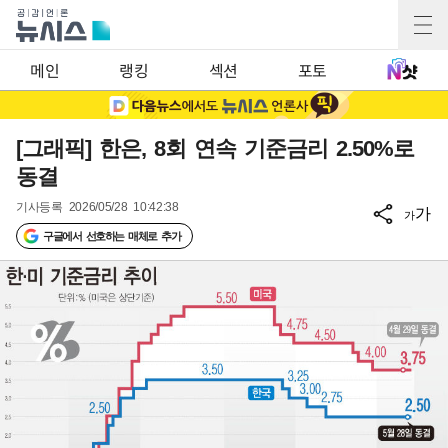
메인
랭킹
섹션
포토
[그래픽] 한은, 8회 연속 기준금리 2.50%로
동결
기사등록
2026/05/28 10:42:38
가
가
구글에서 선호하는 매체로 추가