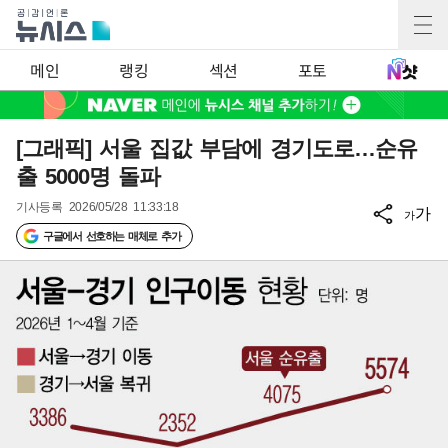
메인
랭킹
섹션
포토
[그래픽] 서울 집값 부담에 경기도로…순유
출 5000명 돌파
기사등록
2026/05/28 11:33:18
가
가
구글에서 선호하는 매체로 추가