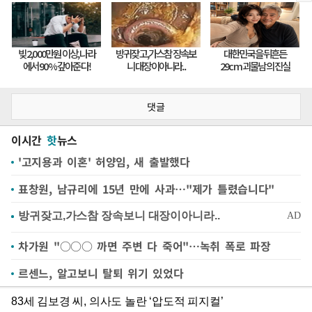
댓글
이시간
핫
뉴스
'고지용과 이혼' 허양임, 새 출발했다
표창원, 남규리에 15년 만에 사과…"제가 틀렸습니다"
차가원 "○○○ 까면 주변 다 죽어"…녹취 폭로 파장
르센느, 알고보니 탈퇴 위기 있었다