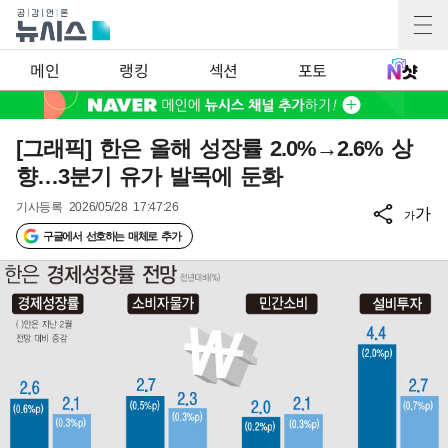
메인
랭킹
섹션
포토
[그래픽] 한은 올해 성장률 2.0%→2.6% 상
향…3분기 유가 발목에 둔화
기사등록
2026/05/28 17:47:26
가
가
구글에서 선호하는 매체로 추가