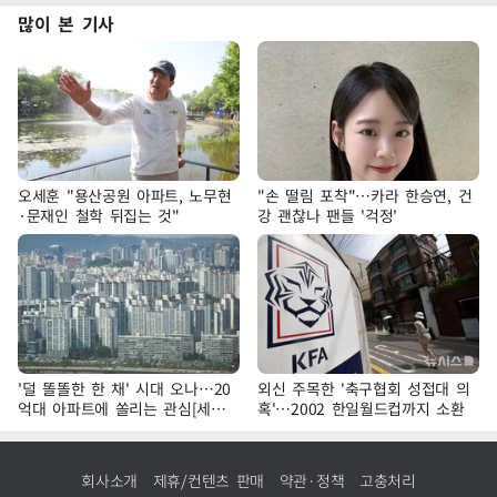
많이 본 기사
오세훈 "용산공원 아파트, 노무현
"손 떨림 포착"…카라 한승연, 건
·문재인 철학 뒤집는 것"
강 괜찮나 팬들 '걱정'
'덜 똘똘한 한 채' 시대 오나…20
외신 주목한 '축구협회 성접대 의
억대 아파트에 쏠리는 관심[세제
혹'…2002 한일월드컵까지 소환
개편, 그 이후②]
회사소개
제휴/컨텐츠 판매
약관·정책
고충처리