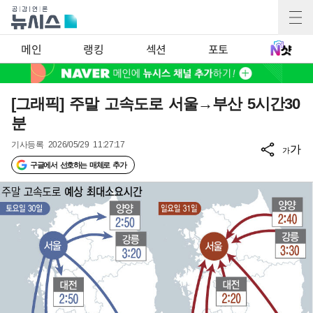
메인
랭킹
섹션
포토
[그래픽] 주말 고속도로 서울→부산 5시간30
분
기사등록
2026/05/29 11:27:17
가
가
구글에서 선호하는 매체로 추가