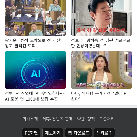
황기순 "원정 도박으로 전 재산
정보석 "황정음 전 남편 서글서글
잃고 필리핀 도피"
한 인상이었는데…"
정부, 전 산업에 'AI 옷' 입힌다…
바다, 워터밤 공개저격 "말이 안
AI 로봇 연 1000대 보급 추진
된다"
회사소개
제휴/컨텐츠 판매
약관·정책
고충처리
PC화면
제보하기
앱 다운로드
맨위로↑