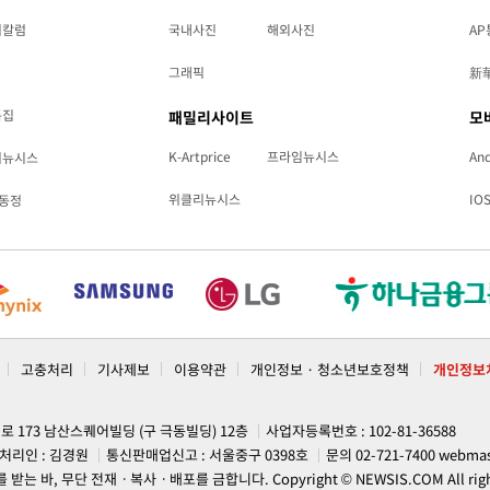
리칼럼
국내사진
해외사진
AP
그래픽
新
특집
패밀리사이트
모
K-Artprice
프라임뉴시스
And
리뉴시스
위클리뉴시스
IO
동정
고충처리
기사제보
이용약관
개인정보 · 청소년보호정책
개인정보
계로 173 남산스퀘어빌딩 (구 극동빌딩) 12층
사업자등록번호 : 102-81-36588
처리인 : 김경원
통신판매업신고 : 서울중구 0398호
문의 02-721-7400
webmas
, 무단 전재ㆍ복사ㆍ배포를 금합니다. Copyright © NEWSIS.COM All rights