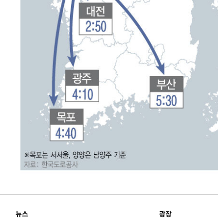
-12051초 전 >
서울 열대야 15일째 지속…비공식 '초열대야' 30도 넘어
-10618초 전 >
[속보]코스닥, 2.15포인트(0.27%) 내린 797.44 출발
-10601초 전 >
[속보]코스피, 119.51포인트(1.81%) 내린 6478.75 개
-7048초 전 >
6월 경상수지 497.3억 달러…두 달 연속 사상 최대
-6999초 전 >
서울 낮 39도 '폭염중대경보'…40도 관측 가능성도
-4361초 전 >
미 워싱턴주 스포캔 시의 통제불능 3개 산불, 방화선 일부 
57분 전 >
[속보] 호르무즈 해협 이란-오만 협상 기대속 뉴욕증시 혼조 마
0.49%↑
1시간 전 >
[속보] 이란 대통령 "지금 최고지도자와 소통하기가 매우 어려
3년 인터뷰
5시간 전 >
[속보] "이란-오만, 호르무즈 해협 통행 항로 합의" 이란 외
뉴스
광장