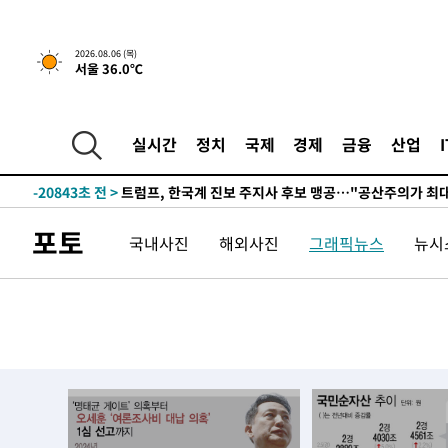
2026.08.06 (목)
서울 36.0℃
5시간 전 >
[속보] "이란-오만, 호르무즈 해협 통행 항로 합의" 이란 외
-31560초 전 >
"여기 떨어졌다"…다누리, 스페이스X 로켓 달 충돌 흔적
-28605초 전 >
손흥민, 5경기 연속골 실패…LAFC는 승부차기 끝 과달
실시간
정치
국제
경제
금융
산업
-21206초 전 >
내일까지 39도 '펄펄'…기상청 "태풍 지나며 폭염 잠시 
-20843초 전 >
트럼프, 한국계 진보 주지사 후보 맹공…"공산주의가 최대
-20821초 전 >
"美간섭에 합의 지연"…트럼프, '이란 호르무즈 통제권'
포토
국내사진
해외사진
그래픽뉴스
뉴시스
-17341초 전 >
[속보]산업장관 "李정부, 원전 반대 안해…안정 전력 위
-16038초 전 >
[속보]경찰, '홍명보 선임 논란' 대한축구협회·축구회관 
색
-15425초 전 >
[속보]산업장관 "美무역법 제301조 과잉생산 결과 발표 8
상
-15218초 전 >
[속보]코스피 매도사이드카 발동…4%대 급락
-14490초 전 >
[속보]전남광주 초대 시민추천 부시장에 백승주·윤난실
-12051초 전 >
서울 열대야 15일째 지속…비공식 '초열대야' 30도 넘어
-10618초 전 >
[속보]코스닥, 2.15포인트(0.27%) 내린 797.44 출발
-10601초 전 >
[속보]코스피, 119.51포인트(1.81%) 내린 6478.75 개