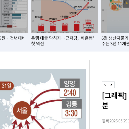
구축
감 다우
1조원…전년대비
은행 대출 막히자…근저당, '비은행'
6월 생산자물가
워" 취임
첫 역전
수는 3년 11개
무부 대변인
 포착
라하라 격파
꺾인다"
 위협"
 수용할까
[그래픽]
해 불가피"
분
등 압수수
월 중 예
등록 2026.05.29 1