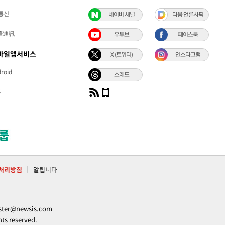
통신
네이버 채널
다음 언론사픽
華通訊
유튜브
페이스북
바일앱서비스
X (트위터)
인스타그램
roid
스레드
S
처리방침
알립니다
ter@newsis.com
 reserved.