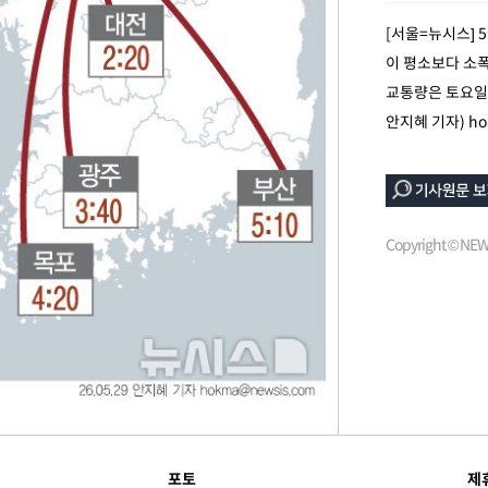
[서울=뉴시스] 
이 평소보다 소폭
장
교통량은 토요일인
안지혜 기자)
ho
구축
감 다우
워" 취임
Copyright © N
무부 대변인
포토
제