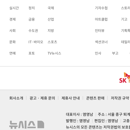
실시간
정치
국제
기자수첩
스토
경제
금융
산업
아트클럽
기고
사회
수도권
지방
인터뷰
기획
문화
IT·바이오
스포츠
섹션코너
데일
연예
포토
TV뉴시스
인사
부고
회사소개
광고 · 제휴 문의
제휴사 안내
콘텐츠 판매
저작권 규약
대표이사 : 염영남
주소 : 서울 중구 퇴
발행인 : 염영남
편집인 : 염영남
고충
뉴시스의 모든 콘텐츠는 저작권법의 보호를 받는 바