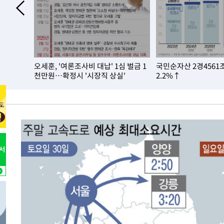
-7048초 전 >
6월 경상수지 497.3억 달러…두 달 연속 사상 최대
-6999초 전 >
서울 낮 39도 '폭염중대경보'…40도 관측 가능성도
-4361초 전 >
미 워싱턴주 스포캔 시의 통제불능 3개 산불, 방화선 일부 
57분 전 >
[속보] 호르무즈 해협 이란-오만 협상 기대속 뉴욕증시 혼조 마
 밖' 비중
오세훈, '여론조사비 대납' 1심 벌금 1
국민순자산 2경456
0.49%↑
1시간 전 >
[속보] 이란 대통령 "지금 최고지도자와 소통하기가 매우 어려
천만원…확정시 '시장직 상실'
2.2%↑
3년 인터뷰
5시간 전 >
[속보] "이란-오만, 호르무즈 해협 통행 항로 합의" 이란 외
-31560초 전 >
"여기 떨어졌다"…다누리, 스페이스X 로켓 달 충돌 흔적
-28605초 전 >
손흥민, 5경기 연속골 실패…LAFC는 승부차기 끝 과달
-21206초 전 >
내일까지 39도 '펄펄'…기상청 "태풍 지나며 폭염 잠시 
-20843초 전 >
트럼프, 한국계 진보 주지사 후보 맹공…"공산주의가 최대
-20821초 전 >
"美간섭에 합의 지연"…트럼프, '이란 호르무즈 통제권'
-17341초 전 >
[속보]산업장관 "李정부, 원전 반대 안해…안정 전력 위
-16038초 전 >
[속보]경찰, '홍명보 선임 논란' 대한축구협회·축구회관 
색
-15425초 전 >
[속보]산업장관 "美무역법 제301조 과잉생산 결과 발표 8
상
-15218초 전 >
[속보]코스피 매도사이드카 발동…4%대 급락
-14490초 전 >
[속보]전남광주 초대 시민추천 부시장에 백승주·윤난실