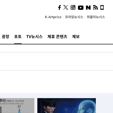
K-Artprice
프라임뉴시스
위클리뉴시스
광장
포토
TV뉴시스
제휴 콘텐츠
제보