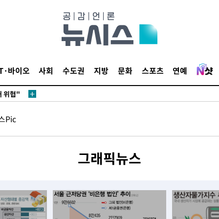
무부 대변인
 포착
라하라 격파
IT·바이오
사회
수도권
지방
문화
스포츠
연예
꺾인다"
 위협"
 수용할까
Pic
해 불가피"
등 압수수
월 중 예
그래픽뉴스
장