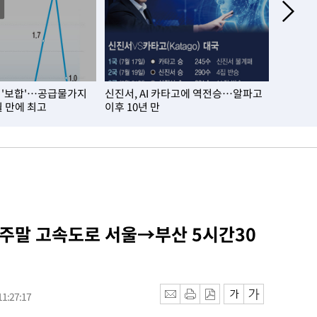
 '보합'…공급물가지
신진서, AI 카타고에 역전승…알파고
반도체 수
월 만에 최고
이후 10년 만
수출 54
 주말 고속도로 서울→부산 5시간30
1:27:17