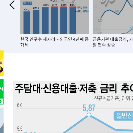
-2822초 전 >
여수 오동도 해상서 모터보트 전복…1명 사망·1명 실종
15분 전 >
극한폭염 한풀 꺾이지만…'낮 최고 35도' 무더위, 열대야 계속
씨]
1시간 전 >
축구협회 "압수수색·성접대 논란 사과…쇄신의 기회로 삼겠
1시간 전 >
[속보]'압수수색·성접대 논란' 축구협회 "실망과 걱정 안겨드
년 이상
한국 인구수 제자리…외국인 4년째 증
금융기관 대출금리, 
4시간 전 >
'최고 37도' 폭염 지속…강원동해안 최대 150㎜ 비
가세
달 연속 상승
6시간 전 >
[속보]뉴욕증시 상승 마감…S&P 0.6% 나스닥 1.3%↑
-27651초 전 >
[속보]與최고위원 제주·인천 순회경선…박선원·최민희
한민수·김용 순
-27604초 전 >
[속보]김민석, 與 전대 당원투표 누적 득표율 45.42%로 
청래 44.56%
-26886초 전 >
[속보]與 대표 경선 제주·인천 당원투표…金 47.75%·
42.08%·宋 10.17%
-26420초 전 >
이강인 "아틀레티코 이적 기뻐…등번호 7번 의미보단 팀 
것"
-26355초 전 >
[속보]與 당대표 경선, 제주·인천 권리당원 투표 김민석 
-20129초 전 >
낮 최고 35도 '무더위'…동해안 시간당 30㎜ '강한 비'[
-19399초 전 >
[속보]이강인 "감독님이 원하는 마음 느꼈고, 많은 트로피
틀레티코 이적"
-19181초 전 >
수도권 40도 육박 '펄펄'…동해안 일부 지역엔 호의주의
-18150초 전 >
온열질환 사망자 3명 늘어…누적 환자 3000명 돌파
-12095초 전 >
강릉에 시간당 81.4㎜ 물폭탄…도로 잠기고 담벼락 붕괴