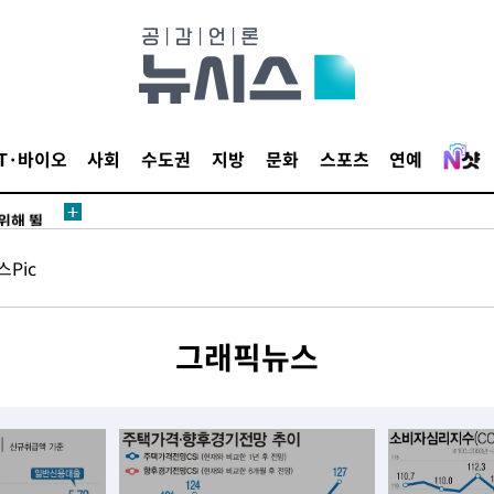
·서미화·
1위… 정
IT·바이오
사회
수도권
지방
문화
스포츠
연예
鄭
위해 뛸
승리
Pic
내일날씨]
 원해 아
보
그래픽뉴스