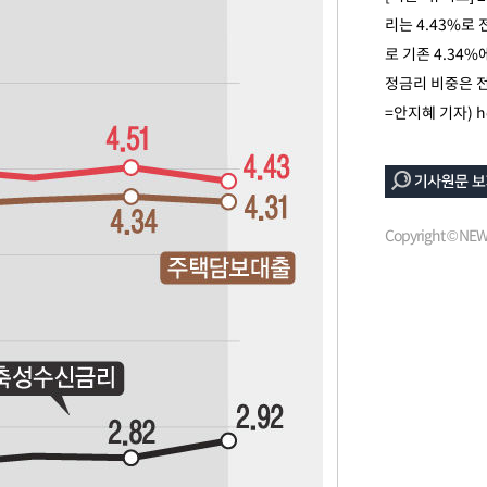
리는 4.43%로 
로 기존 4.34
정금리 비중은 전
=안지혜 기자)
h
[다음주 날
다"
려 죄송"
Copyright © N