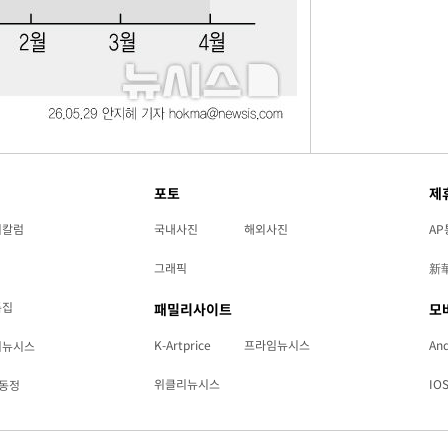
포토
제
리칼럼
국내사진
해외사진
AP
그래픽
新
특집
패밀리사이트
모
K-Artprice
프라임뉴시스
And
리뉴시스
위클리뉴시스
IO
동정