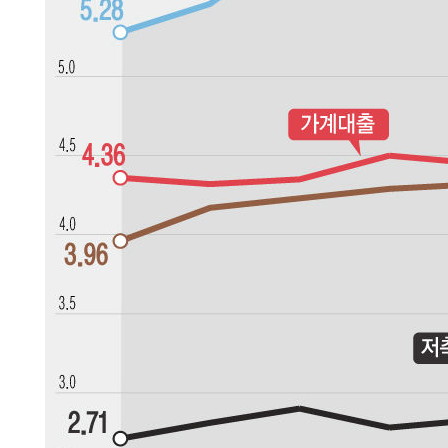
-8202초 전 >
백운산서 80년근 천종산삼 9뿌리 발견…감정가 1.3억원
-5912초 전 >
선재도서 해루질 나섰다 실종 60대, 닷새 만에 숨진 채 발견
-3446초 전 >
남자 농구, 나고야 아시안게임서 '홈팀' 일본과 한일전
-2822초 전 >
여수 오동도 해상서 모터보트 전복…1명 사망·1명 실종
15분 전 >
극한폭염 한풀 꺾이지만…'낮 최고 35도' 무더위, 열대야 계속
씨]
1시간 전 >
축구협회 "압수수색·성접대 논란 사과…쇄신의 기회로 삼겠
1시간 전 >
[속보]'압수수색·성접대 논란' 축구협회 "실망과 걱정 안겨드
4시간 전 >
'최고 37도' 폭염 지속…강원동해안 최대 150㎜ 비
6시간 전 >
[속보]뉴욕증시 상승 마감…S&P 0.6% 나스닥 1.3%↑