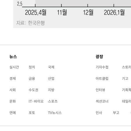
뉴스
광장
실시간
정치
국제
기자수첩
스토
경제
금융
산업
아트클럽
기고
사회
수도권
지방
인터뷰
기획
문화
IT·바이오
스포츠
섹션코너
데일
연예
포토
TV뉴시스
인사
부고