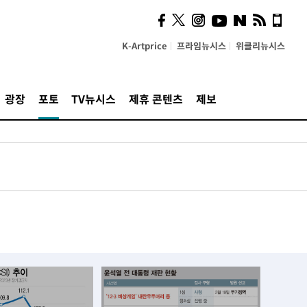
K-Artprice
프라임뉴시스
위클리뉴시스
광장
포토
TV뉴시스
제휴 콘텐츠
제보