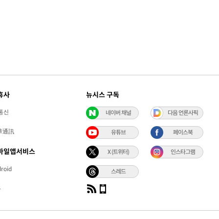
휴사
뉴시스 구독
통신
네이버 채널
다음 언론사픽
華通訊
유튜브
페이스북
바일앱서비스
X (트위터)
인스타그램
roid
스레드
S