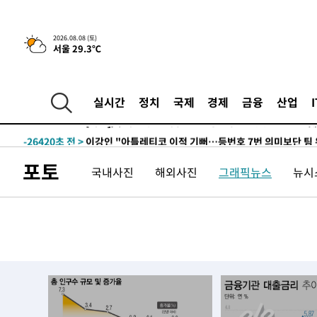
2026.08.08 (토)
서울 29.3℃
6시간 전 >
[속보]뉴욕증시 상승 마감…S&P 0.6% 나스닥 1.3%↑
-27651초 전 >
[속보]與최고위원 제주·인천 순회경선…박선원·최민희
한민수·김용 순
-27604초 전 >
[속보]김민석, 與 전대 당원투표 누적 득표율 45.42%로 
실시간
정치
국제
경제
금융
산업
청래 44.56%
-26886초 전 >
[속보]與 대표 경선 제주·인천 당원투표…金 47.75%·
42.08%·宋 10.17%
-26420초 전 >
이강인 "아틀레티코 이적 기뻐…등번호 7번 의미보단 팀 
것"
-26355초 전 >
[속보]與 당대표 경선, 제주·인천 권리당원 투표 김민석 
포토
국내사진
해외사진
그래픽뉴스
뉴시스
-20129초 전 >
낮 최고 35도 '무더위'…동해안 시간당 30㎜ '강한 비'[
-19399초 전 >
[속보]이강인 "감독님이 원하는 마음 느꼈고, 많은 트로피
틀레티코 이적"
-19181초 전 >
수도권 40도 육박 '펄펄'…동해안 일부 지역엔 호의주의
-18150초 전 >
온열질환 사망자 3명 늘어…누적 환자 3000명 돌파
-12095초 전 >
강릉에 시간당 81.4㎜ 물폭탄…도로 잠기고 담벼락 붕괴
-8202초 전 >
백운산서 80년근 천종산삼 9뿌리 발견…감정가 1.3억원
-5912초 전 >
선재도서 해루질 나섰다 실종 60대, 닷새 만에 숨진 채 발견
-3446초 전 >
남자 농구, 나고야 아시안게임서 '홈팀' 일본과 한일전