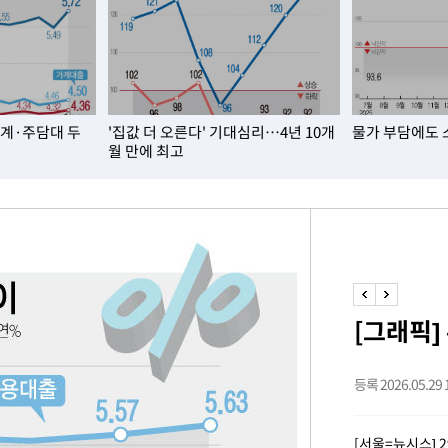
[다음주 날
다"
려 죄송"
가계·주담대 두
'집값 더 오른다' 기대심리…4년 10개
물가 부담에도 
월 만에 최고
·서미화·
1위… 정
鄭
위해 뛸
승리
[그래픽]
내일날씨]
 원해 아
등록 2026.05.29 1
보
[서울=뉴시스]