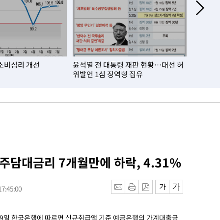
소비심리 개선
윤석열 전 대통령 재판 현황…대선 허
거주자 외
위발언 1심 징역형 집유
월比 10
 주담대금리 7개월만에 하락, 4.31%
7:45:00
 29일 한국은행에 따르면 신규취급액 기준 예금은행의 가계대출금