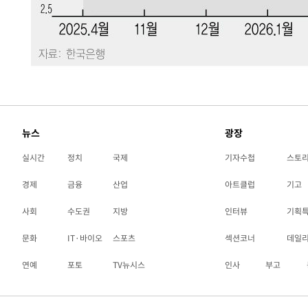
뉴스
광장
실시간
정치
국제
기자수첩
스토
경제
금융
산업
아트클럽
기고
사회
수도권
지방
인터뷰
기획
문화
IT·바이오
스포츠
섹션코너
데일
연예
포토
TV뉴시스
인사
부고