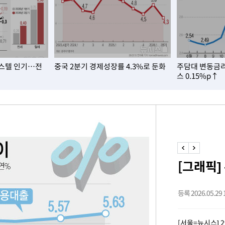
속[다음주
다"
려 죄송"
스텔 인기…전
중국 2분기 경제성장률 4.3%로 둔화
주담대 변동금리
스 0.15%p↑
·서미화·
1위… 정
鄭
위해 뛸
승리
[그래픽]
내일날씨]
 원해 아
등록 2026.05.29 1
보
[서울=뉴시스]