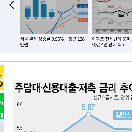
2분 전 >
여수 오동도 해상서 모터보트 전복…1명 사망·1명 실종
1시간 전 >
극한폭염 한풀 꺾이지만…'낮 최고 35도' 무더위, 열대야 계
날씨]
1시간 전 >
축구협회 "압수수색·성접대 논란 사과…쇄신의 기회로 삼겠
2시간 전 >
[속보]'압수수색·성접대 논란' 축구협회 "실망과 걱정 안겨드
.7배 늘었
서울 월세 상승률 0.96%…평균 128
아파트 전세난에 오피
5시간 전 >
'최고 37도' 폭염 지속…강원동해안 최대 150㎜ 비
만원
셋값 4년 만에 최고
7시간 전 >
[속보]뉴욕증시 상승 마감…S&P 0.6% 나스닥 1.3%↑
-24693초 전 >
[속보]與최고위원 제주·인천 순회경선…박선원·최민희
한민수·김용 순
-24646초 전 >
[속보]김민석, 與 전대 당원투표 누적 득표율 45.42%로 
청래 44.56%
-23928초 전 >
[속보]與 대표 경선 제주·인천 당원투표…金 47.75%·
42.08%·宋 10.17%
-23462초 전 >
이강인 "아틀레티코 이적 기뻐…등번호 7번 의미보단 팀 
것"
-23397초 전 >
[속보]與 당대표 경선, 제주·인천 권리당원 투표 김민석 
-17171초 전 >
낮 최고 35도 '무더위'…동해안 시간당 30㎜ '강한 비'[
-16441초 전 >
[속보]이강인 "감독님이 원하는 마음 느꼈고, 많은 트로피
틀레티코 이적"
-16223초 전 >
수도권 40도 육박 '펄펄'…동해안 일부 지역엔 호의주의
-15192초 전 >
온열질환 사망자 3명 늘어…누적 환자 3000명 돌파
-9137초 전 >
강릉에 시간당 81.4㎜ 물폭탄…도로 잠기고 담벼락 붕괴