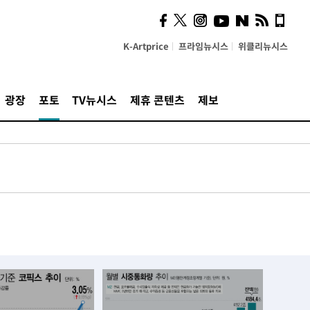
K-Artprice
프라임뉴시스
위클리뉴시스
광장
포토
TV뉴시스
제휴 콘텐츠
제보