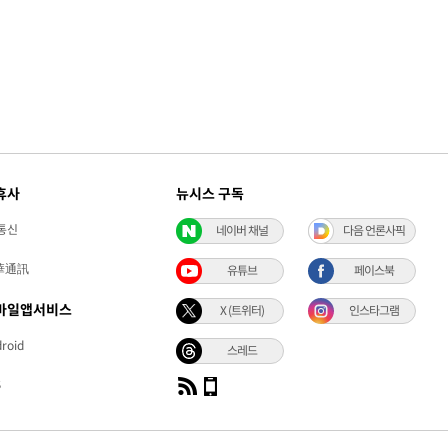
휴사
뉴시스 구독
통신
네이버 채널
다음 언론사픽
華通訊
유튜브
페이스북
바일앱서비스
X (트위터)
인스타그램
roid
스레드
S