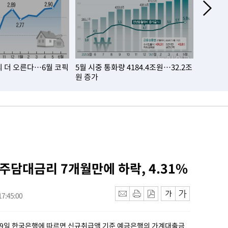
 더 오른다…6월 코픽
5월 시중 통화량 4184.4조원…32.2조
취업자 6
원 증가
너스
 주담대금리 7개월만에 하락, 4.31%
7:45:00
 29일 한국은행에 따르면 신규취급액 기준 예금은행의 가계대출금