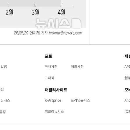
포토
제
리칼럼
국내사진
해외사진
AP
그래픽
新
특집
패밀리사이트
모
K-Artprice
프라임뉴시스
And
리뉴시스
위클리뉴시스
IO
동정