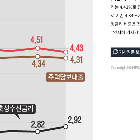
리는 4.43%로 
로 기존 4.34
정금리 비중은 전
=안지혜 기자)
h
속[다음주
다"
려 죄송"
Copyright © N