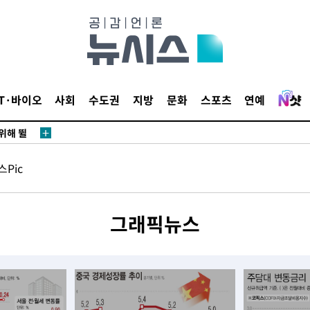
·서미화·
1위… 정
IT·바이오
사회
수도권
지방
문화
스포츠
연예
鄭
위해 뛸
승리
Pic
내일날씨]
 원해 아
보
그래픽뉴스