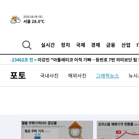
2026.08.08 (토)
서울 28.0℃
7시간 전 >
[속보]뉴욕증시 상승 마감…S&P 0.6% 나스닥 1.3%↑
-24693초 전 >
[속보]與최고위원 제주·인천 순회경선…박선원·최민희
한민수·김용 순
-24646초 전 >
[속보]김민석, 與 전대 당원투표 누적 득표율 45.42%로 
실시간
정치
국제
경제
금융
산업
청래 44.56%
-23928초 전 >
[속보]與 대표 경선 제주·인천 당원투표…金 47.75%·
42.08%·宋 10.17%
-23462초 전 >
이강인 "아틀레티코 이적 기뻐…등번호 7번 의미보단 팀 
것"
-23397초 전 >
[속보]與 당대표 경선, 제주·인천 권리당원 투표 김민석 
포토
국내사진
해외사진
그래픽뉴스
뉴시스
-17171초 전 >
낮 최고 35도 '무더위'…동해안 시간당 30㎜ '강한 비'[
-16441초 전 >
[속보]이강인 "감독님이 원하는 마음 느꼈고, 많은 트로피
틀레티코 이적"
-16223초 전 >
수도권 40도 육박 '펄펄'…동해안 일부 지역엔 호의주의
-15192초 전 >
온열질환 사망자 3명 늘어…누적 환자 3000명 돌파
-9137초 전 >
강릉에 시간당 81.4㎜ 물폭탄…도로 잠기고 담벼락 붕괴
-5244초 전 >
백운산서 80년근 천종산삼 9뿌리 발견…감정가 1.3억원
-2954초 전 >
선재도서 해루질 나섰다 실종 60대, 닷새 만에 숨진 채 발견
-488초 전 >
남자 농구, 나고야 아시안게임서 '홈팀' 일본과 한일전