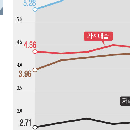
-5244초 전 >
백운산서 80년근 천종산삼 9뿌리 발견…감정가 1.3억원
-2954초 전 >
선재도서 해루질 나섰다 실종 60대, 닷새 만에 숨진 채 발견
-488초 전 >
남자 농구, 나고야 아시안게임서 '홈팀' 일본과 한일전
2분 전 >
여수 오동도 해상서 모터보트 전복…1명 사망·1명 실종
1시간 전 >
극한폭염 한풀 꺾이지만…'낮 최고 35도' 무더위, 열대야 계
날씨]
1시간 전 >
축구협회 "압수수색·성접대 논란 사과…쇄신의 기회로 삼겠
2시간 전 >
[속보]'압수수색·성접대 논란' 축구협회 "실망과 걱정 안겨드
5시간 전 >
'최고 37도' 폭염 지속…강원동해안 최대 150㎜ 비
7시간 전 >
[속보]뉴욕증시 상승 마감…S&P 0.6% 나스닥 1.3%↑