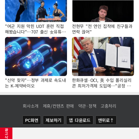
"여군 지원 막힌 UDT 훈련 직접
전현무 "전 연인 집착에 친구들과
해봤습니다"…707 출신 女유튜버
연락 끊어"
'완벽 소화'
"신약 찾자"…정부 과제로 속도내
한화큐셀·OCI, 美 수입 폴리실리
는 K-제약바이오
콘 최저가격제 도입에…"공정 경
쟁·수익성 개선 환영"
회사소개
제휴/컨텐츠 판매
약관·정책
고충처리
PC화면
제보하기
앱 다운로드
맨위로↑
광
COPYRIGHTⓒ
NEWSIS
ALL RIGHTS RESERVED.
고
삭