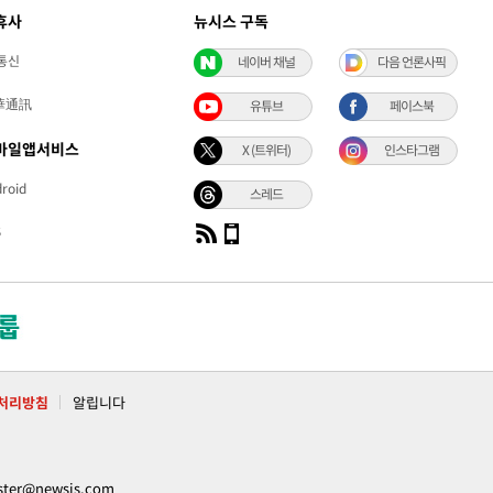
휴사
뉴시스 구독
통신
네이버 채널
다음 언론사픽
華通訊
유튜브
페이스북
바일앱서비스
X (트위터)
인스타그램
roid
스레드
S
처리방침
알립니다
ter@newsis.com