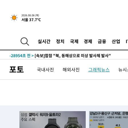
2026.08.06 (목)
서울 37.7℃
-5167초 전 >
[속보]경찰, '홍명보 선임 논란' 대한축구협회·축구회관 
-31370초 전 >
[속보]합참 "北 발사체는 단거리탄도미사일…감시·경계
화"
-31118초 전 >
日방위성, 北이 동해로 쏜 발사체는 탄도미사일 가능성
실시간
정치
국제
경제
금융
산업
-29548초 전 >
[속보] SKT, 에이닷 서비스 장애 발생…"원인 파악 중"
-28954초 전 >
[속보]합참 "북, 동해상으로 미상 발사체 발사"
-28350초 전 >
'낮 최고 39도' 불볕더위…한밤 열대야도 계속[내일날씨]
포토
국내사진
해외사진
그래픽뉴스
뉴시스
-28309초 전 >
[속보]7~9일 프로야구 3연전도 폭염 취소…11일 재개
-27971초 전 >
"韓 외환시장 개입 관측 배경엔 美의 대한국 무역적자 있
-27798초 전 >
'월드컵 탈락 후폭풍' 축구협회…초유의 압수수색에 '충격
-27638초 전 >
서울 낮 37.9도, 올여름 최고치 경신…영등포 순간 '40도
-27200초 전 >
[속보]종합특검, 대검 추가 압수수색…내란 중요임무종사
-23295초 전 >
[속보]코스닥, 800p 회복…0.26% 오른 801.67 마감
-23225초 전 >
[속보]코스피, 301.88포인트(4.58%) 내린 6296.38 마
-23090초 전 >
[속보]원·달러 환율, 0.7원 내린 1423.8원 마감