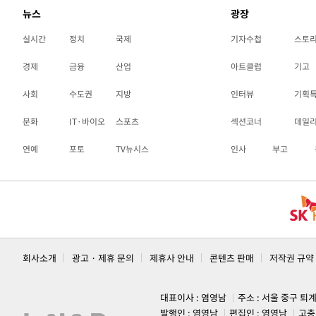
뉴스
광장
실시간
정치
국제
기자수첩
스토
경제
금융
산업
아트클럽
기고
사회
수도권
지방
인터뷰
기획
문화
IT·바이오
스포츠
섹션코너
데일
연예
포토
TV뉴시스
인사
부고
회사소개
광고 · 제휴 문의
제휴사 안내
콘텐츠 판매
저작권 규약
대표이사 : 염영남
주소 : 서울 중구 퇴
발행인 : 염영남
편집인 : 염영남
고충