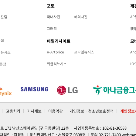
포토
제
리칼럼
국내사진
해외사진
AP
그래픽
新
특집
패밀리사이트
모
K-Artprice
프라임뉴시스
And
리뉴시스
위클리뉴시스
IO
동정
고충처리
기사제보
이용약관
개인정보 · 청소년보호정책
개인정보
계로 173 남산스퀘어빌딩 (구 극동빌딩) 12층
사업자등록번호 : 102-81-36588
처리인 : 김경원
통신판매업신고 : 서울중구 0398호
문의 02-721-7400
webmas