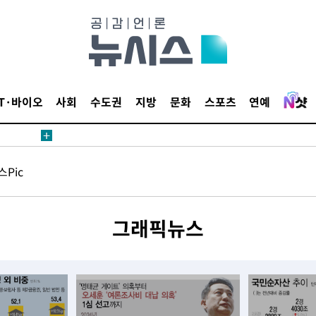
등 압수수색
태세 강
IT·바이오
사회
수도권
지방
문화
스포츠
연예
Pic
어"
·당황'
그래픽뉴스
'
 혐의
감