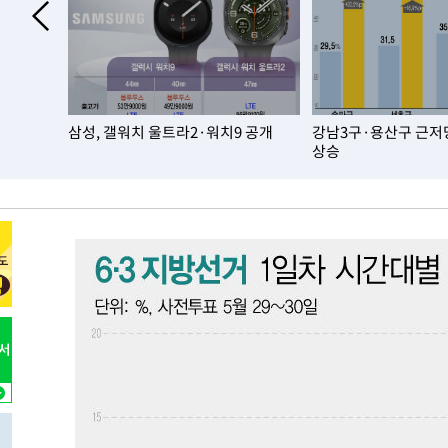
-20689초 전 >
"여기 떨어졌다"…다누리, 스페이스X 로켓 달 충돌 흔적
-17734초 전 >
손흥민, 5경기 연속골 실패…LAFC는 승부차기 끝 과달
-10335초 전 >
내일까지 39도 '펄펄'…기상청 "태풍 지나며 폭염 잠시 
-9972초 전 >
트럼프, 한국계 진보 주지사 후보 맹공…"공산주의가 최대
·플립8
삼성, 갤워치 울트라2·워치9 공개
강남3구·용산구 근저당
-9950초 전 >
"美간섭에 합의 지연"…트럼프, '이란 호르무즈 통제권' 
상승
-6470초 전 >
[속보]산업장관 "李정부, 원전 반대 안해…안정 전력 위해
-5167초 전 >
[속보]경찰, '홍명보 선임 논란' 대한축구협회·축구회관 
-31370초 전 >
[속보]합참 "北 발사체는 단거리탄도미사일…감시·경계
화"
-31118초 전 >
日방위성, 北이 동해로 쏜 발사체는 탄도미사일 가능성
-29548초 전 >
[속보] SKT, 에이닷 서비스 장애 발생…"원인 파악 중"
-28954초 전 >
[속보]합참 "북, 동해상으로 미상 발사체 발사"
-28350초 전 >
'낮 최고 39도' 불볕더위…한밤 열대야도 계속[내일날씨]
-28309초 전 >
[속보]7~9일 프로야구 3연전도 폭염 취소…11일 재개
-27971초 전 >
"韓 외환시장 개입 관측 배경엔 美의 대한국 무역적자 있
-27798초 전 >
'월드컵 탈락 후폭풍' 축구협회…초유의 압수수색에 '충격
-27638초 전 >
서울 낮 37.9도, 올여름 최고치 경신…영등포 순간 '40도