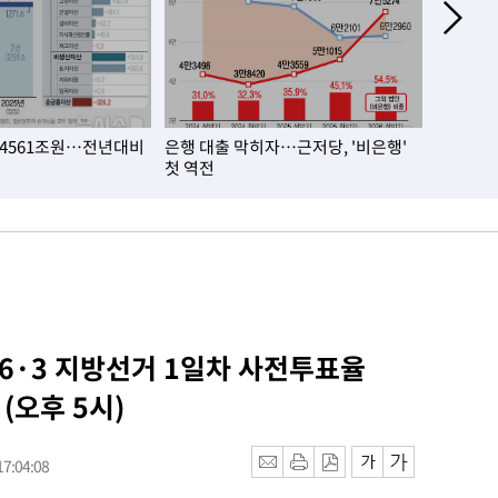
4561조원…전년대비
은행 대출 막히자…근저당, '비은행'
6월 생
첫 역전
수는 3년
 6·3 지방선거 1일차 사전투표율
 (오후 5시)
7:04:08