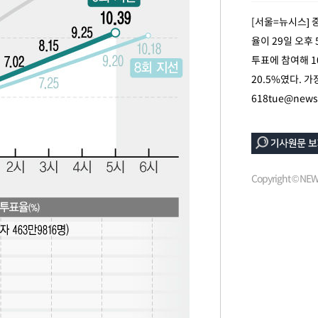
 혐의
[서울=뉴시스]
율이 29일 오후 
감
투표에 참여해 1
20.5%였다. 
 포착
618tue@news
라하라 격파
꺾인다"
 위협"
수용할까
Copyright © N
 불가피"
등 압수수색