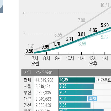
-27200초 전 >
[속보]종합특검, 대검 추가 압수수색…내란 중요임무종사
-23295초 전 >
[속보]코스닥, 800p 회복…0.26% 오른 801.67 마감
-23225초 전 >
[속보]코스피, 301.88포인트(4.58%) 내린 6296.38 마
-23090초 전 >
[속보]원·달러 환율, 0.7원 내린 1423.8원 마감
-20689초 전 >
"여기 떨어졌다"…다누리, 스페이스X 로켓 달 충돌 흔적
-17734초 전 >
손흥민, 5경기 연속골 실패…LAFC는 승부차기 끝 과달
-10335초 전 >
내일까지 39도 '펄펄'…기상청 "태풍 지나며 폭염 잠시 
-9972초 전 >
트럼프, 한국계 진보 주지사 후보 맹공…"공산주의가 최대
-9950초 전 >
"美간섭에 합의 지연"…트럼프, '이란 호르무즈 통제권' 
-6470초 전 >
[속보]산업장관 "李정부, 원전 반대 안해…안정 전력 위해
-5167초 전 >
[속보]경찰, '홍명보 선임 논란' 대한축구협회·축구회관 