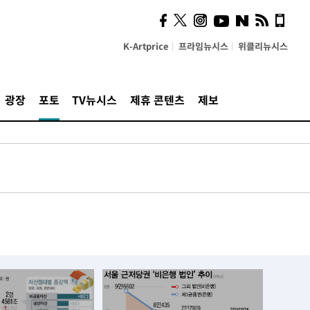
K-Artprice
프라임뉴시스
위클리뉴시스
광장
포토
TV뉴시스
제휴 콘텐츠
제보