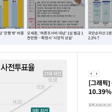
 포착
라하라 격파
꺾인다"
 위협"
 '은행 밖' 비중
오세훈, '여론조사비 대납' 1심 벌금 1
국민순자산 2경
수용할까
천만원…확정시 '시장직 상실'
2.2%↑
 불가피"
등 압수수색
태세 강
[그래픽]
10.39%
어"
·당황'
등록 2026.05.29 1
'