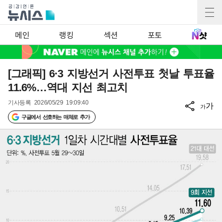
메인
랭킹
섹션
포토
[그래픽] 6·3 지방선거 사전투표 첫날 투표율
11.6%…역대 지선 최고치
기사등록
2026/05/29 19:09:40
가
가
구글에서 선호하는 매체로 추가