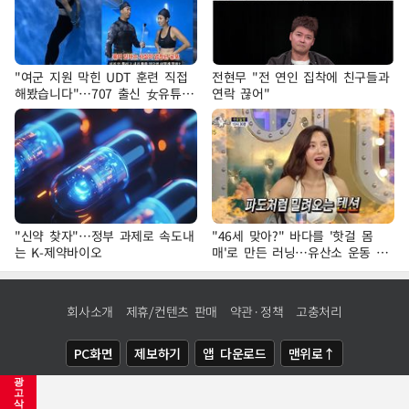
"여군 지원 막힌 UDT 훈련 직접
전현무 "전 연인 집착에 친구들과
해봤습니다"…707 출신 女유튜버
연락 끊어"
'완벽 소화'
"신약 찾자"…정부 과제로 속도내
"46세 맞아?" 바다를 '핫걸 몸
는 K-제약바이오
매'로 만든 러닝…유산소 운동 효
과 '톡톡'
회사소개
제휴/컨텐츠 판매
약관·정책
고충처리
PC화면
제보하기
앱 다운로드
맨위로↑
광
COPYRIGHTⓒ
NEWSIS
ALL RIGHTS RESERVED.
고
삭