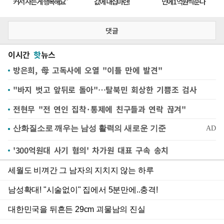
댓글
이시간
핫
뉴스
방은희, 母 고독사에 오열 "이틀 만에 발견"
"바지 벗고 앞뒤로 돌아"…탈북민 회상한 기쁨조 검사
전현무 "전 연인 집착·통제에 친구들과 연락 끊겨"
'300억원대 사기 혐의' 차가원 대표 구속 송치