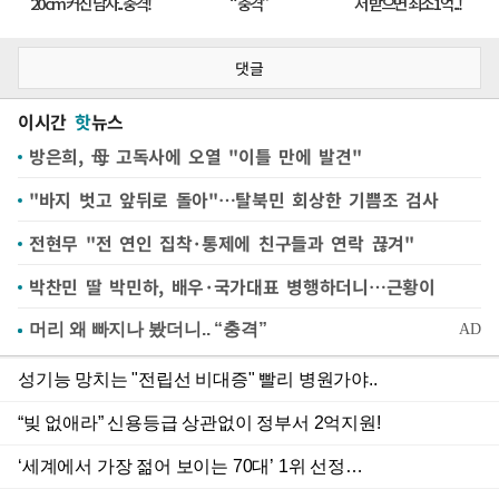
댓글
이시간
핫
뉴스
방은희, 母 고독사에 오열 "이틀 만에 발견"
"바지 벗고 앞뒤로 돌아"…탈북민 회상한 기쁨조 검사
전현무 "전 연인 집착·통제에 친구들과 연락 끊겨"
박찬민 딸 박민하, 배우·국가대표 병행하더니…근황이