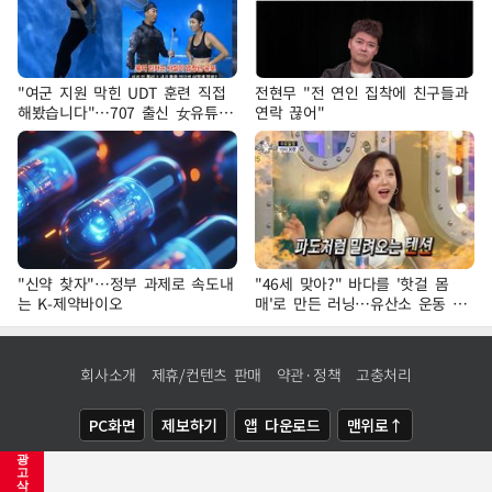
"여군 지원 막힌 UDT 훈련 직접
전현무 "전 연인 집착에 친구들과
해봤습니다"…707 출신 女유튜버
연락 끊어"
'완벽 소화'
"신약 찾자"…정부 과제로 속도내
"46세 맞아?" 바다를 '핫걸 몸
는 K-제약바이오
매'로 만든 러닝…유산소 운동 효
과 '톡톡'
회사소개
제휴/컨텐츠 판매
약관·정책
고충처리
PC화면
제보하기
앱 다운로드
맨위로↑
광
COPYRIGHTⓒ
NEWSIS
ALL RIGHTS RESERVED.
고
삭