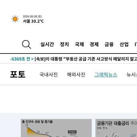
2026.08.08 (토)
서울 30.2℃
4시간 전 >
[속보]규제합리화위원회 부위원장에 김태유 서울대 공대 교
후임
-13919초 전 >
이강인, 폭염 속 AT마드리드 첫 훈련…80명 식사 대접까
-11058초 전 >
미 사업체 일자리, 7월에 2.3만개 순감하고 그 전 2개월 1
실시간
정치
국제
경제
금융
산업
하향수정 (2보)
-10506초 전 >
[속보] 미 사업체, 일자리 7월에 2.3만 개 줄어…실업률은
↓
-6369초 전 >
[속보]이 대통령 "부동산 공급 기존 사고방식 매달리지 말
실천"
-5454초 전 >
이란, "오만과 '중앙 단일 루트' 합의…북쪽 인바운드·남
포토
국내사진
해외사진
그래픽뉴스
뉴시스
드는 임시"
49분 전 >
"낮 기온 소폭 하락"…수도권 폭염중대경보, 폭염경보로 하향
50분 전 >
[속보]이 대통령, '호우피해' 안동·의성 관할 4개 면 특별재난
50분 전 >
[단독]중수청 지원 검사들, 정원 초과 시 낮은 계급 임용…희망지
도
1시간 전 >
낮 최고 37도 찜통더위…곳곳 소나기·강원 많은 비[내일날씨
1시간 전 >
SK하이닉스, 용인·청주 팹에 54조 투자…"AI 메모리 수요 
2시간 전 >
여자배구 이재영·이다영 자매, 아제르바이잔 투란VC 입단
2시간 전 >
외국인 심판 성 접대 7경기 들여다보니…한국 축구 '5승 2무'
3시간 전 >
[속보]코스닥, 2.86포인트(0.36%) 내린 798.81마감