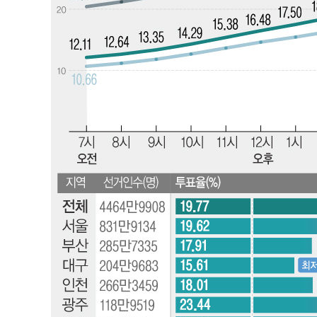
1시간 전 >
SK하이닉스, 용인·청주 팹에 54조 투자…"AI 메모리 수요 
2시간 전 >
여자배구 이재영·이다영 자매, 아제르바이잔 투란VC 입단
2시간 전 >
외국인 심판 성 접대 7경기 들여다보니…한국 축구 '5승 2무'
3시간 전 >
[속보]코스닥, 2.86포인트(0.36%) 내린 798.81마감
3시간 전 >
[속보]코스피, 6200선 약보합…0.60% 내린 6258.77에 마
3시간 전 >
[속보]원·달러 환율, 7.7원 내린 1416.1원 마감
3시간 전 >
[속보] 노원서 40.1도 관측…서울, 2018년 이후 첫 40도
3시간 전 >
[속보]종합특검, '계엄 수용공간 확보' 신용해 前교정본부장 
4시간 전 >
외신들도 주목한 韓축구 파문…"국민적 공분에 수사 재개"
4시간 전 >
11시간 압수수색에 성접대 파문까지…'쑥대밭' 된 축구협회
4시간 전 >
[속보]규제합리화위원회 부위원장에 김태유 서울대 공대 교
후임