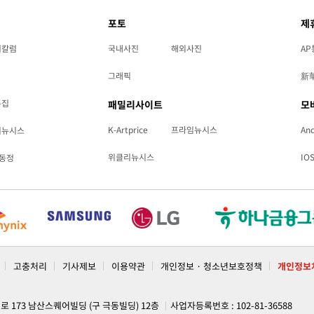
포토
제
리칼럼
국내사진
해외사진
AP
그래픽
新
특집
패밀리사이트
모
K-Artprice
프라임뉴시스
And
리뉴시스
위클리뉴시스
IO
동정
고충처리
기사제보
이용약관
개인정보 · 청소년보호정책
개인정보
계로 173 남산스퀘어빌딩 (구 극동빌딩) 12층
사업자등록번호 : 102-81-36588