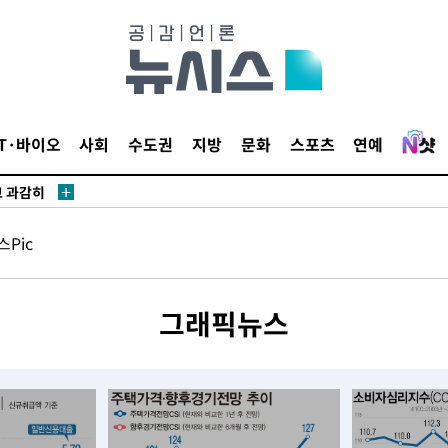
수…이병태
지(종합)
0.3만개
IT·바이오
사회
수도권
지방
문화
스포츠
연예
 4.1%로
고 과감히
쪽 아웃바운
Pic
지역 선포
 못 갈 수
그래픽뉴스
]
선제 대응"