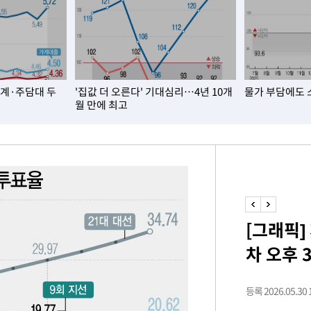
쳐
기소
가계·주담대 두
'집값 더 오른다' 기대심리…4년 10개
물가 부담에도 
월 만에 최고
수…이병태
지(종합)
0.3만개
 4.1%로
고 과감히
[그래픽]
쪽 아웃바운
차 오후 
지역 선포
 못 갈 수
등록 2026.05.30 1
]