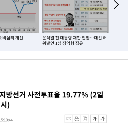
소비심리 개선
윤석열 전 대통령 재판 현황…대선 허
거주자 외
위발언 1심 징역형 집유
월比 10
 지방선거 사전투표율 19.77% (2일
3시)
5:10:44