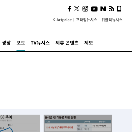
K-Artprice
프라임뉴시스
위클리뉴시스
광장
포토
TV뉴시스
제휴 콘텐츠
제보