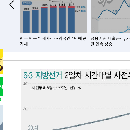
3시간 전 >
[속보]코스피, 6200선 약보합…0.60% 내린 6258.77에 마
3시간 전 >
[속보]원·달러 환율, 7.7원 내린 1416.1원 마감
3시간 전 >
[속보] 노원서 40.1도 관측…서울, 2018년 이후 첫 40도
3시간 전 >
[속보]종합특검, '계엄 수용공간 확보' 신용해 前교정본부장 
년 이상
한국 인구수 제자리…외국인 4년째 증
금융기관 대출금리, 
4시간 전 >
외신들도 주목한 韓축구 파문…"국민적 공분에 수사 재개"
가세
달 연속 상승
4시간 전 >
11시간 압수수색에 성접대 파문까지…'쑥대밭' 된 축구협회
4시간 전 >
[속보]규제합리화위원회 부위원장에 김태유 서울대 공대 교
후임
-13919초 전 >
이강인, 폭염 속 AT마드리드 첫 훈련…80명 식사 대접까
-11058초 전 >
미 사업체 일자리, 7월에 2.3만개 순감하고 그 전 2개월 1
하향수정 (2보)
-10506초 전 >
[속보] 미 사업체, 일자리 7월에 2.3만 개 줄어…실업률은
↓
-6369초 전 >
[속보]이 대통령 "부동산 공급 기존 사고방식 매달리지 말
실천"
-5454초 전 >
이란, "오만과 '중앙 단일 루트' 합의…북쪽 인바운드·남
드는 임시"
49분 전 >
"낮 기온 소폭 하락"…수도권 폭염중대경보, 폭염경보로 하향
50분 전 >
[속보]이 대통령, '호우피해' 안동·의성 관할 4개 면 특별재난
50분 전 >
[단독]중수청 지원 검사들, 정원 초과 시 낮은 계급 임용…희망지
도
1시간 전 >
낮 최고 37도 찜통더위…곳곳 소나기·강원 많은 비[내일날씨