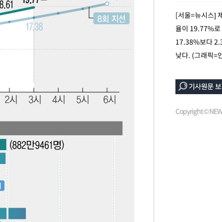
선제 대응"
[서울=뉴시스] 
율이 19.77%
17.38%보다 2
낮다. (그래픽=
쳐
기소
Copyright © N
수…이병태