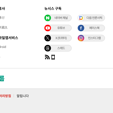
휴사
뉴시스 구독
통신
네이버 채널
다음 언론사픽
華通訊
유튜브
페이스북
바일앱서비스
X (트위터)
인스타그램
roid
스레드
S
처리방침
알립니다