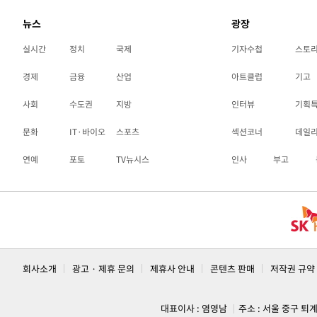
뉴스
광장
실시간
정치
국제
기자수첩
스토
경제
금융
산업
아트클럽
기고
사회
수도권
지방
인터뷰
기획
문화
IT·바이오
스포츠
섹션코너
데일
연예
포토
TV뉴시스
인사
부고
회사소개
광고 · 제휴 문의
제휴사 안내
콘텐츠 판매
저작권 규약
대표이사 : 염영남
주소 : 서울 중구 퇴