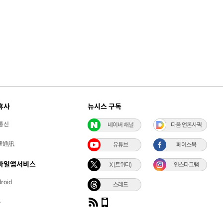
휴사
뉴시스 구독
통신
네이버 채널
다음 언론사픽
華通訊
유튜브
페이스북
바일앱서비스
X (트위터)
인스타그램
roid
스레드
S