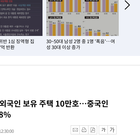
위반 1심 징역형 집
30~50대 남성 2명 중 1명 '폭음'…여
올여름 
7억 반환
성 30대 이상 증가
6명
 외국인 보유 주택 10만호…중국인
.8%
2:30:00