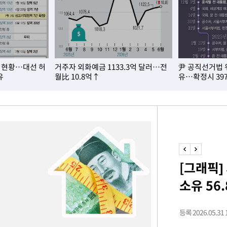
 현황…대선 허
거주자 외화예금 1133.3억 달러…전
尹 공직선거법 
유
월比 10.8억↑
유…확정시 39
[그래픽]
소유 56
등록 2026.05.31 1