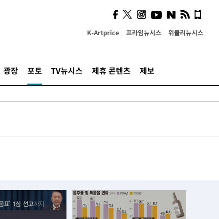
K-Artprice
프라임뉴시스
위클리뉴시스
광장
포토
TV뉴시스
제휴 콘텐츠
제보