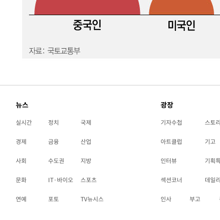
뉴스
광장
실시간
정치
국제
기자수첩
스토
경제
금융
산업
아트클럽
기고
사회
수도권
지방
인터뷰
기획
문화
IT·바이오
스포츠
섹션코너
데일
연예
포토
TV뉴시스
인사
부고