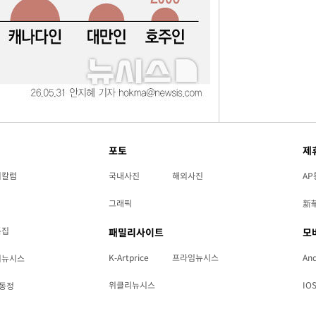
포토
제
리칼럼
국내사진
해외사진
AP
그래픽
新
특집
패밀리사이트
모
K-Artprice
프라임뉴시스
And
리뉴시스
위클리뉴시스
IO
동정