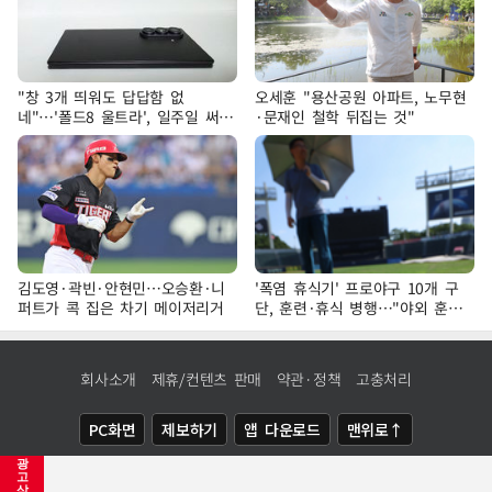
"창 3개 띄워도 답답함 없
오세훈 "용산공원 아파트, 노무현
네"…'폴드8 울트라', 일주일 써보
·문재인 철학 뒤집는 것"
니
김도영·곽빈·안현민…오승환·니
'폭염 휴식기' 프로야구 10개 구
퍼트가 콕 집은 차기 메이저리거
단, 훈련·휴식 병행…"야외 훈련
해도 안전 최우선"
회사소개
제휴/컨텐츠 판매
약관·정책
고충처리
PC화면
제보하기
앱 다운로드
맨위로↑
광
COPYRIGHTⓒ
NEWSIS
ALL RIGHTS RESERVED.
고
삭