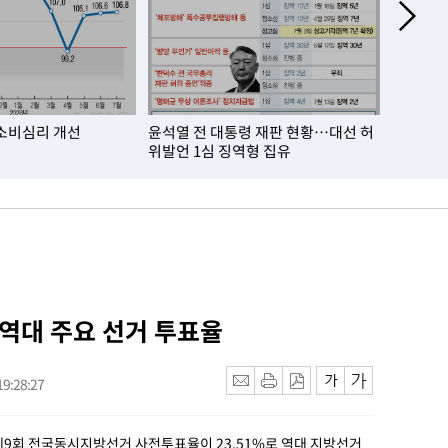
소비심리 개선
윤석열 전 대통령 재판 현황…대선 허
거주자 외
위발언 1심 징역형 집유
월比 10
 역대 주요 선거 투표율
9:28:27
제9회 전국동시지방선거 사전투표율이 23.51%로 역대 지방선거