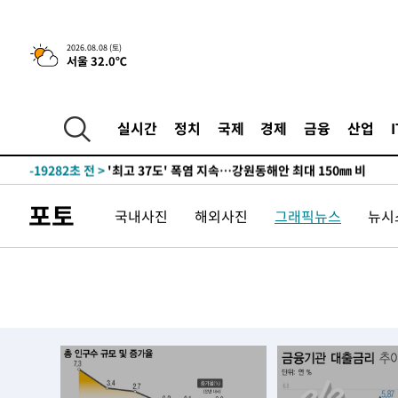
2026.08.08 (토)
서울 32.0℃
-12408초 전 >
[속보]뉴욕증시 상승 마감…S&P 0.6% 나스닥 1.3%↑
-32144초 전 >
축구협회 "압수수색·성접대 논란 사과…쇄신의 기회로 
-30661초 전 >
[속보]'압수수색·성접대 논란' 축구협회 "실망과 걱정 
실시간
정치
국제
경제
금융
산업
송"
-19282초 전 >
'최고 37도' 폭염 지속…강원동해안 최대 150㎜ 비
-12408초 전 >
[속보]뉴욕증시 상승 마감…S&P 0.6% 나스닥 1.3%↑
-32144초 전 >
축구협회 "압수수색·성접대 논란 사과…쇄신의 기회로 
포토
국내사진
해외사진
그래픽뉴스
뉴시스
-30661초 전 >
[속보]'압수수색·성접대 논란' 축구협회 "실망과 걱정 
송"
-19282초 전 >
'최고 37도' 폭염 지속…강원동해안 최대 150㎜ 비
-12408초 전 >
[속보]뉴욕증시 상승 마감…S&P 0.6% 나스닥 1.3%↑