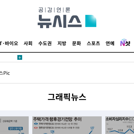
삼겠다"
안겨드려 죄
IT·바이오
사회
수도권
지방
문화
스포츠
연예
삼겠다"
Pic
안겨드려 죄
그래픽뉴스