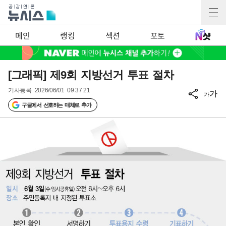
메인
랭킹
섹션
포토
[그래픽] 제9회 지방선거 투표 절차
기사등록
2026/06/01 09:37:21
가
가
구글에서 선호하는 매체로 추가