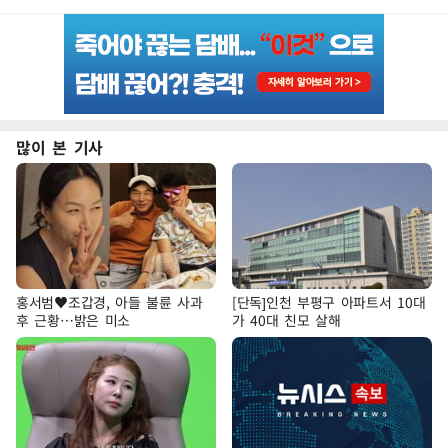
많이 본 기사
홍서범♥조갑경, 아들 불륜 사과
[단독]인천 부평구 아파트서 10대
후 근황…밝은 미소
가 40대 친모 살해