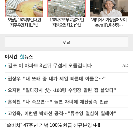
댓글
이시간
핫
뉴스
권상우 "내 또래 중 내가 제일 빠른데 아들은…"
오지헌 "일타강사 父…100평 수영장 딸린 집 살았다"
홍석천 "나 죽으면…" 돌연 자녀에 재산상속 언급
고영욱, 이번엔 박하선 공격…"류수영 열심히 일해야"