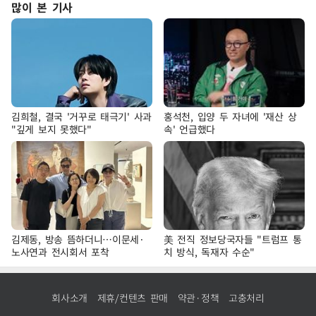
많이 본 기사
김희철, 결국 '거꾸로 태극기' 사과
홍석천, 입양 두 자녀에 '재산 상
"깊게 보지 못했다"
속' 언급했다
김제동, 방송 뜸하더니…이문세·
美 전직 정보당국자들 "트럼프 통
노사연과 전시회서 포착
치 방식, 독재자 수순"
회사소개
제휴/컨텐츠 판매
약관·정책
고충처리