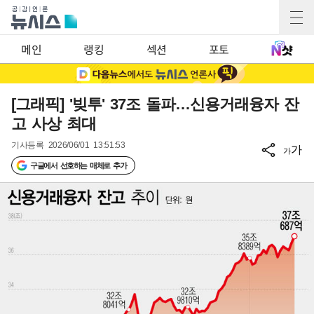
메인
랭킹
섹션
포토
[그래픽] '빚투' 37조 돌파…신용거래융자 잔
고 사상 최대
기사등록
2026/06/01 13:51:53
가
가
구글에서 선호하는 매체로 추가