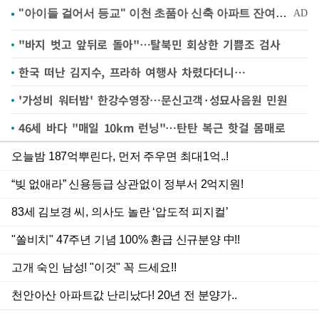
"바지 벗고 앞뒤로 돌아"…탈북민 회상한 기쁨조 검사
한국 떠난 김지수, 프라하 여행사 차렸다더니…
'가성비 워터밤' 한강수영장…문신고객·성묘사음원 민원
46세 바다 "매일 10km 런닝"…탄탄 복근 핫걸 몸매로