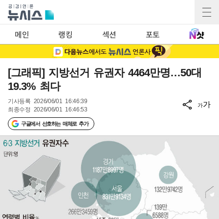
메인
랭킹
섹션
포토
[그래픽] 지방선거 유권자 4464만명…50대
19.3% 최다
기사등록
2026/06/01 16:46:39
가
가
최종수정
2026/06/01 16:46:53
구글에서 선호하는 매체로 추가