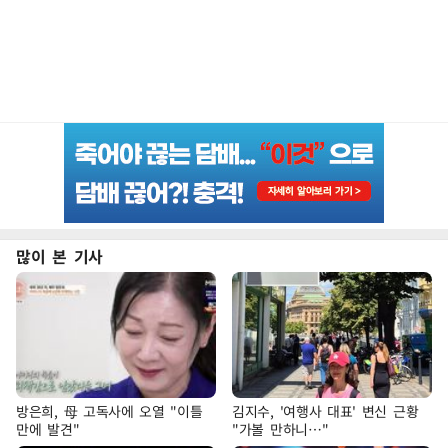
많이 본 기사
방은희, 母 고독사에 오열 "이틀
김지수, '여행사 대표' 변신 근황
만에 발견"
"가볼 만하니…"