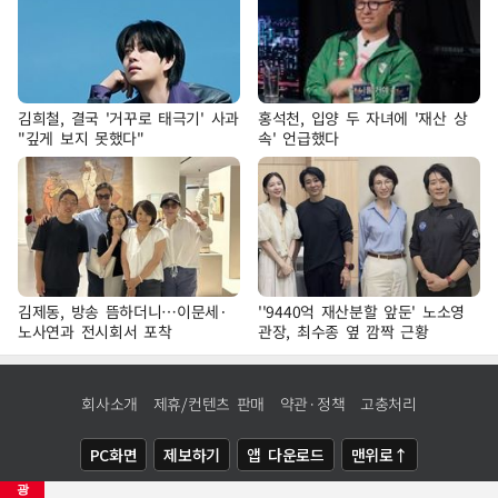
김희철, 결국 '거꾸로 태극기' 사과
홍석천, 입양 두 자녀에 '재산 상
"깊게 보지 못했다"
속' 언급했다
김제동, 방송 뜸하더니…이문세·
''9440억 재산분할 앞둔' 노소영
노사연과 전시회서 포착
관장, 최수종 옆 깜짝 근황
회사소개
제휴/컨텐츠 판매
약관·정책
고충처리
PC화면
제보하기
앱 다운로드
맨위로↑
광