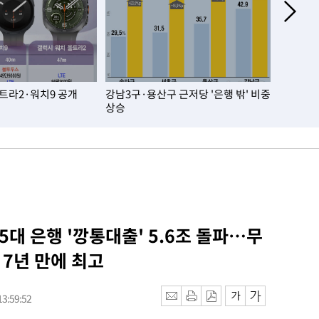
울트라2·워치9 공개
강남3구·용산구 근저당 '은행 밖' 비중
오세훈, 
상승
천만원…
 5대 은행 '깡통대출' 5.6조 돌파…무
7년 만에 최고
3:59:52