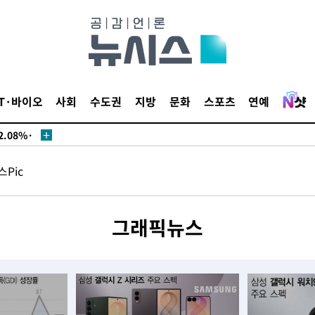
서미화·한
IT·바이오
사회
수도권
지방
문화
스포츠
연예
1위… 정청
.08%·
 뛸 것"
Pic
리
날씨]
해 아틀레
그래픽뉴스