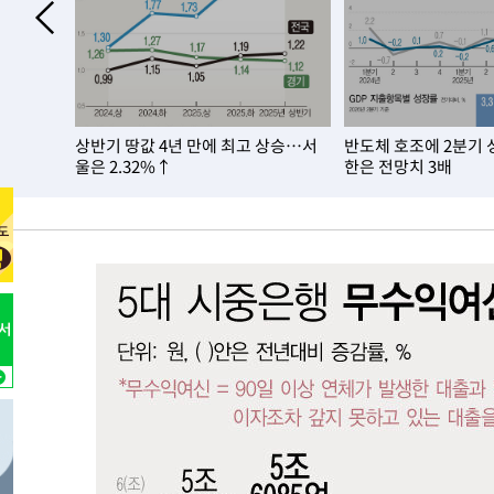
6시간 전 >
남자 농구, 나고야 아시안게임서 '홈팀' 일본과 한일전
6시간 전 >
여수 오동도 해상서 모터보트 전복…1명 사망·1명 실종
7시간 전 >
극한폭염 한풀 꺾이지만…'낮 최고 35도' 무더위, 열대야 계
날씨]
8시간 전 >
축구협회 "압수수색·성접대 논란 사과…쇄신의 기회로 삼겠
은 둔화,
상반기 땅값 4년 만에 최고 상승…서
반도체 호조에 2분기 
8시간 전 >
[속보]'압수수색·성접대 논란' 축구협회 "실망과 걱정 안겨드
울은 2.32%↑
한은 전망치 3배
11시간 전 >
'최고 37도' 폭염 지속…강원동해안 최대 150㎜ 비
13시간 전 >
[속보]뉴욕증시 상승 마감…S&P 0.6% 나스닥 1.3%↑
-10537초 전 >
이란 "호르무즈 재개방 합의 근접…美 배상 선행돼야"
-1584초 전 >
[속보]與최고위원 제주·인천 순회경선…박선원·최민희·
민수·김용 순
-1537초 전 >
[속보]김민석, 與 전대 당원투표 누적 득표율 45.42%로 
래 44.56%
-819초 전 >
[속보]與 대표 경선 제주·인천 당원투표…金 47.75%·鄭 42
宋 10.17%
-353초 전 >
이강인 "아틀레티코 이적 기뻐…등번호 7번 의미보단 팀 위해
-288초 전 >
[속보]與 당대표 경선, 제주·인천 권리당원 투표 김민석 승
1시간 전 >
낮 최고 35도 '무더위'…동해안 시간당 30㎜ '강한 비'[내일
1시간 전 >
[속보]이강인 "감독님이 원하는 마음 느꼈고, 많은 트로피 원
티코 이적"
1시간 전 >
수도권 40도 육박 '펄펄'…동해안 일부 지역엔 호의주의보