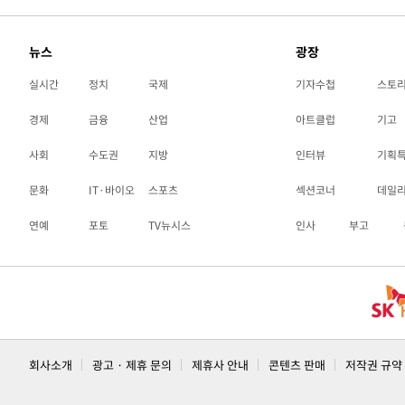
뉴스
광장
실시간
정치
국제
기자수첩
스토
경제
금융
산업
아트클럽
기고
사회
수도권
지방
인터뷰
기획
문화
IT·바이오
스포츠
섹션코너
데일
연예
포토
TV뉴시스
인사
부고
회사소개
광고 · 제휴 문의
제휴사 안내
콘텐츠 판매
저작권 규약