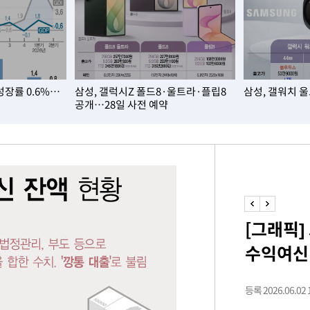
속[다음주
다"
성장률 0.6%…
삼성, 갤럭시Z 폴드8·울트라·플립8
삼성, 갤워치 
려 죄송"
공개…28일 사전 예약
서미화·한
1위… 정청
.08%·
[그래픽]
 뛸 것"
수익여신 
리
날씨]
해 아틀레
등록 2026.06.02 1