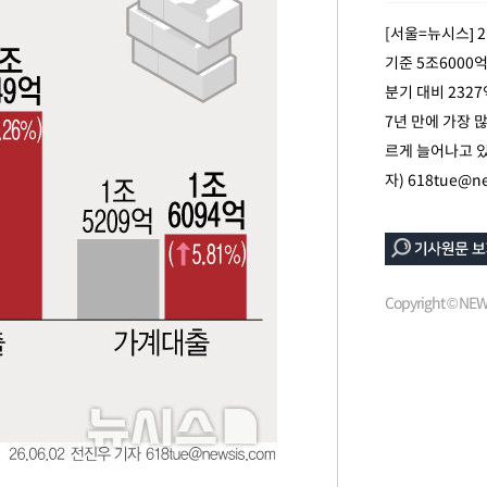
[서울=뉴시스] 
기준 5조6000
분기 대비 2327
7년 만에 가장 
르게 늘어나고 있
자)
618tue@ne
속[다음주
다"
려 죄송"
Copyright © N