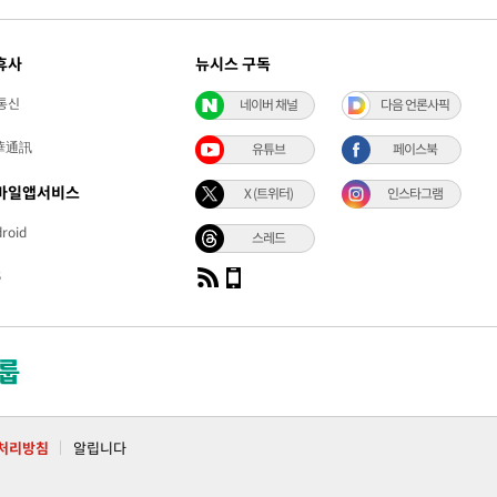
휴사
뉴시스 구독
통신
네이버 채널
다음 언론사픽
華通訊
유튜브
페이스북
바일앱서비스
X (트위터)
인스타그램
roid
스레드
S
처리방침
알립니다