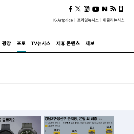
K-Artprice
프라임뉴시스
위클리뉴시스
광장
포토
TV뉴시스
제휴 콘텐츠
제보