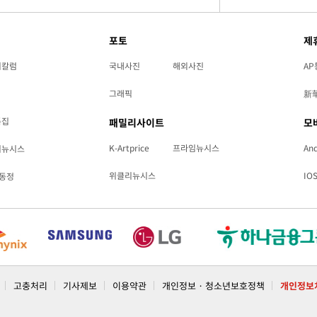
포토
제
리칼럼
국내사진
해외사진
AP
그래픽
新
특집
패밀리사이트
모
K-Artprice
프라임뉴시스
And
리뉴시스
위클리뉴시스
IO
동정
고충처리
기사제보
이용약관
개인정보 · 청소년보호정책
개인정보