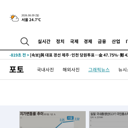
2026.08.09 (일)
서울 24.7℃
13시간 전 >
[속보]뉴욕증시 상승 마감…S&P 0.6% 나스닥 1.3%↑
-10537초 전 >
이란 "호르무즈 재개방 합의 근접…美 배상 선행돼야"
-1584초 전 >
[속보]與최고위원 제주·인천 순회경선…박선원·최민희·
실시간
정치
국제
경제
금융
산업
민수·김용 순
-1537초 전 >
[속보]김민석, 與 전대 당원투표 누적 득표율 45.42%로 
래 44.56%
-819초 전 >
[속보]與 대표 경선 제주·인천 당원투표…金 47.75%·鄭 42
宋 10.17%
-353초 전 >
이강인 "아틀레티코 이적 기뻐…등번호 7번 의미보단 팀 위해
포토
국내사진
해외사진
그래픽뉴스
뉴시스
-288초 전 >
[속보]與 당대표 경선, 제주·인천 권리당원 투표 김민석 승
1시간 전 >
낮 최고 35도 '무더위'…동해안 시간당 30㎜ '강한 비'[내일
1시간 전 >
[속보]이강인 "감독님이 원하는 마음 느꼈고, 많은 트로피 원
티코 이적"
1시간 전 >
수도권 40도 육박 '펄펄'…동해안 일부 지역엔 호의주의보
2시간 전 >
온열질환 사망자 3명 늘어…누적 환자 3000명 돌파
3시간 전 >
강릉에 시간당 81.4㎜ 물폭탄…도로 잠기고 담벼락 붕괴
4시간 전 >
백운산서 80년근 천종산삼 9뿌리 발견…감정가 1.3억원
5시간 전 >
선재도서 해루질 나섰다 실종 60대, 닷새 만에 숨진 채 발견