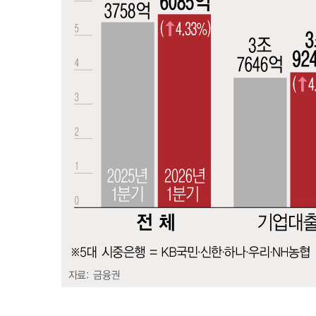
2시간 전 >
온열질환 사망자 3명 늘어…누적 환자 3000명 돌파
3시간 전 >
강릉에 시간당 81.4㎜ 물폭탄…도로 잠기고 담벼락 붕괴
4시간 전 >
백운산서 80년근 천종산삼 9뿌리 발견…감정가 1.3억원
5시간 전 >
선재도서 해루질 나섰다 실종 60대, 닷새 만에 숨진 채 발견
6시간 전 >
남자 농구, 나고야 아시안게임서 '홈팀' 일본과 한일전
6시간 전 >
여수 오동도 해상서 모터보트 전복…1명 사망·1명 실종
7시간 전 >
극한폭염 한풀 꺾이지만…'낮 최고 35도' 무더위, 열대야 계
날씨]
8시간 전 >
축구협회 "압수수색·성접대 논란 사과…쇄신의 기회로 삼겠
8시간 전 >
[속보]'압수수색·성접대 논란' 축구협회 "실망과 걱정 안겨드
11시간 전 >
'최고 37도' 폭염 지속…강원동해안 최대 150㎜ 비
13시간 전 >
[속보]뉴욕증시 상승 마감…S&P 0.6% 나스닥 1.3%↑