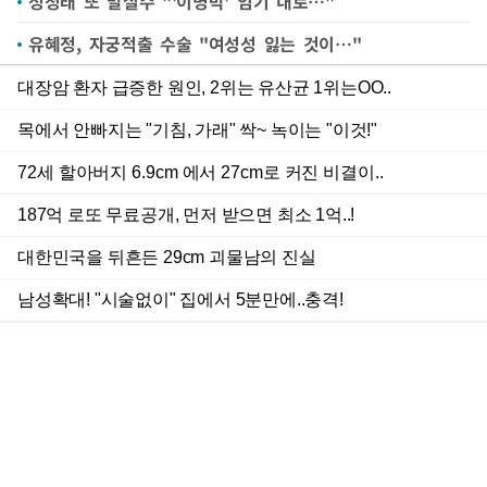
정청래 또 말실수 "'이명박' 임기 내로…"
유혜정, 자궁적출 수술 "여성성 잃는 것이…"