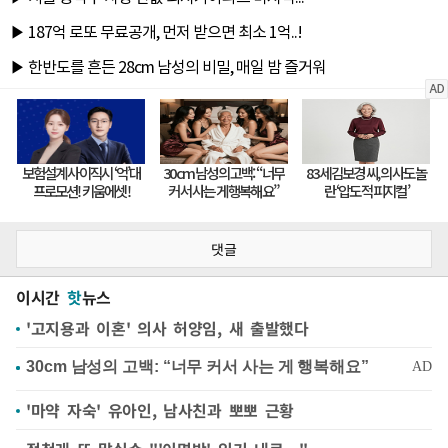
댓글
이시간
핫
뉴스
'고지용과 이혼' 의사 허양임, 새 출발했다
'마약 자숙' 유아인, 남사친과 뽀뽀 근황