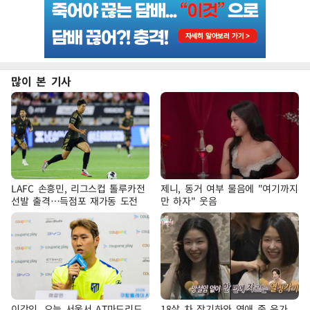
많이 본 기사
LAFC 손흥민, 리그스컵 톨루카전
제니, 동거 여부 물음에 "여기까지
선발 출격…득점포 재가동 도전
만 하자" 웃음
이강인, 오늘 서울서 AT마드리드
18살 차 장기하와 연애 중 윤가