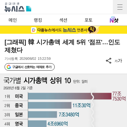
메인
랭킹
섹션
포토
[그래픽] 韓 시가총액 세계 5위 '점프'…인도
제쳤다
기사등록
2026/06/02 15:22:59
가
가
구글에서 선호하는 매체로 추가