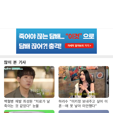
많이 본 기사
백혈병 재발 최성원 "치료가 날
하리수 "미키정 보내주고 싶어 이
죽이는 것 같았다" 눈물
혼…애 못 낳아 미안했다"