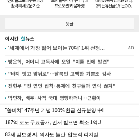
댓글
이시간
핫
뉴스
방은희, 어머니 고독사에 오열 "이틀 만에 발견"
"바지 벗고 앞뒤로"…탈북민 고백한 기쁨조 검사
전현무 "전 연인 집착·통제에 친구들과 연락 끊겨"
박민하, 배우·사격 국대 병행하더니…근황이