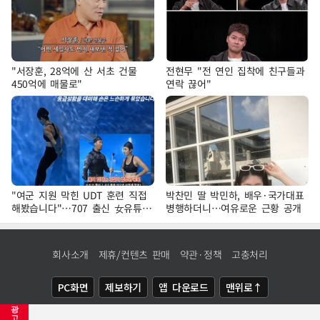
"서장훈, 28억에 산 서초 건물
전현무 "전 연인 집착에 친구들과
450억에 매물로"
연락 끊어"
"여군 지원 막힌 UDT 훈련 직접
박찬민 딸 박민하, 배우·국가대표
해봤습니다"…707 출신 女유튜버
병행하더니…여유로운 근황 공개
'완벽 소화'
회사소개
제휴/컨텐츠 판매
약관·정책
고충처리
PC화면
제보하기
앱 다운로드
맨위로↑
광
COPYRIGHTⓒ
NEWSIS
ALL RIGHTS RESERVED.
고