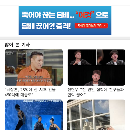
많이 본 기사
"서장훈, 28억에 산 서초 건물
전현무 "전 연인 집착에 친구들과
450억에 매물로"
연락 끊어"