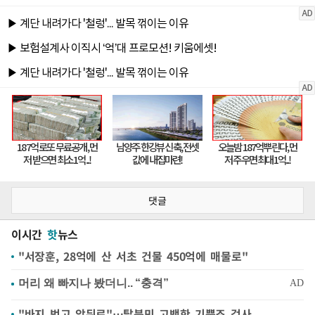
댓글
이시간
핫
뉴스
"서장훈, 28억에 산 서초 건물 450억에 매물로"
"바지 벗고 앞뒤로"…탈북민 고백한 기쁨조 검사