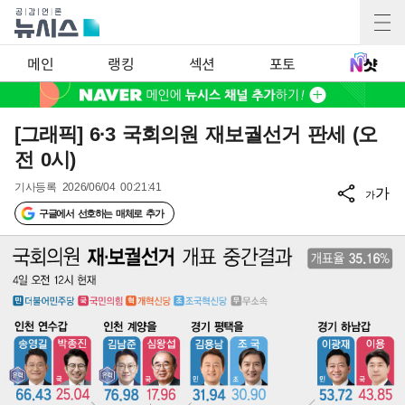
메인
랭킹
섹션
포토
[그래픽] 6·3 국회의원 재보궐선거 판세 (오
전 0시)
기사등록
2026/06/04 00:21:41
가
가
구글에서 선호하는 매체로 추가