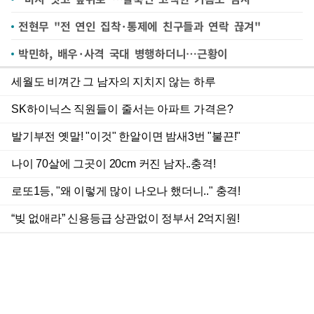
전현무 "전 연인 집착·통제에 친구들과 연락 끊겨"
박민하, 배우·사격 국대 병행하더니…근황이