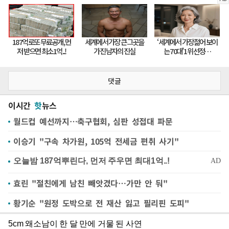
댓글
이시간
핫
뉴스
월드컵 예선까지…축구협회, 심판 성접대 파문
이승기 "구속 차가원, 105억 전세금 편취 사기"
효린 "절친에게 남친 빼앗겼다…가만 안 둬"
황기순 "원정 도박으로 전 재산 잃고 필리핀 도피"