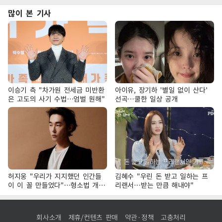
많이 본 기사
이승기 측 "차가원 전세금 미반환
아이유, 장기하 '별일 없이 산다'
은 고도의 사기 수법…엄벌 원해"
선곡…쿨한 일상 공개
허지웅 "우리가 지지했던 인간들
김혜수 "우린 돈 받고 일하는 프
이 이 꼴 만들었다"…형소법 개정
리랜서…받는 만큼 해내야"
에 격한 반응
회사소개
제휴/컨텐츠 판매
약관·정책
고충처리