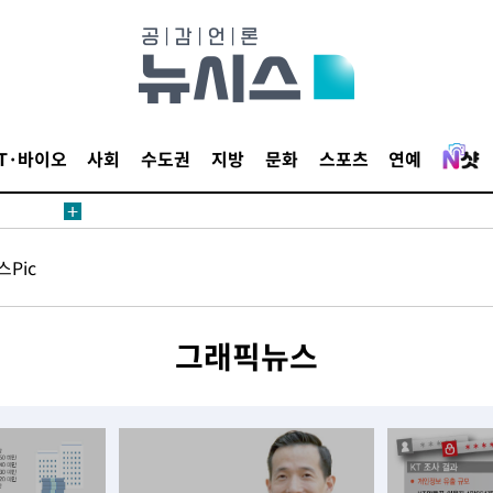
삼겠다"
안겨드려 죄
IT·바이오
사회
수도권
지방
문화
스포츠
연예
삼겠다"
Pic
안겨드려 죄
그래픽뉴스