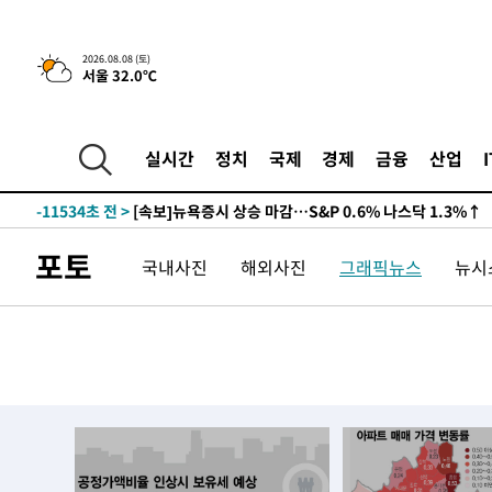
2026.08.08 (토)
서울 32.0℃
-11534초 전 >
[속보]뉴욕증시 상승 마감…S&P 0.6% 나스닥 1.3%↑
-31270초 전 >
축구협회 "압수수색·성접대 논란 사과…쇄신의 기회로 
-29787초 전 >
[속보]'압수수색·성접대 논란' 축구협회 "실망과 걱정 
실시간
정치
국제
경제
금융
산업
송"
-18408초 전 >
'최고 37도' 폭염 지속…강원동해안 최대 150㎜ 비
-11534초 전 >
[속보]뉴욕증시 상승 마감…S&P 0.6% 나스닥 1.3%↑
-31270초 전 >
축구협회 "압수수색·성접대 논란 사과…쇄신의 기회로 
포토
국내사진
해외사진
그래픽뉴스
뉴시스
-29787초 전 >
[속보]'압수수색·성접대 논란' 축구협회 "실망과 걱정 
송"
-18408초 전 >
'최고 37도' 폭염 지속…강원동해안 최대 150㎜ 비
-11534초 전 >
[속보]뉴욕증시 상승 마감…S&P 0.6% 나스닥 1.3%↑