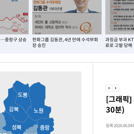
요…중랑구 상승
한화그룹 김동관, 4년 만에 수석부회
과징금 부과 K
장 승진
료로 고발 당해
[그래픽]
30분)
등록 2026.06.04 0