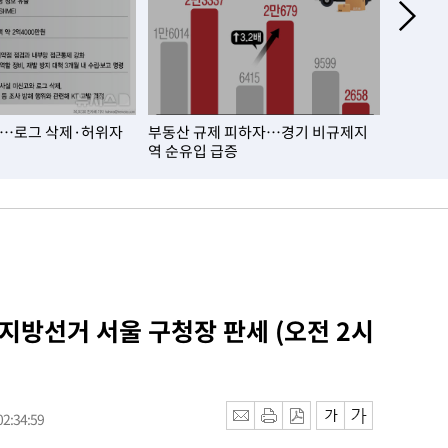
T…로그 삭제·허위자
부동산 규제 피하자…경기 비규제지
건설업체
역 순유입 급증
13년째 
 지방선거 서울 구청장 판세 (오전 2시
2:34:59