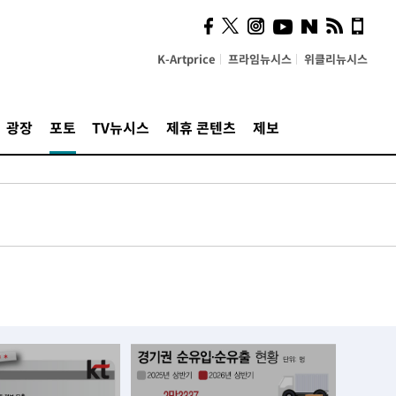
K-Artprice
프라임뉴시스
위클리뉴시스
광장
포토
TV뉴시스
제휴 콘텐츠
제보