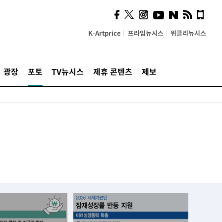
K-Artprice
프라임뉴시스
위클리뉴시스
광장
포토
TV뉴시스
제휴 콘텐츠
제보