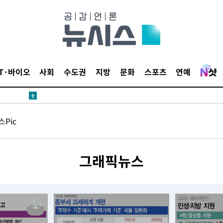
등 압수수색
태세 강
IT·바이오
사회
수도권
지방
문화
스포츠
연예
Pic
어"
·당황'
그래픽뉴스
'
 혐의
감