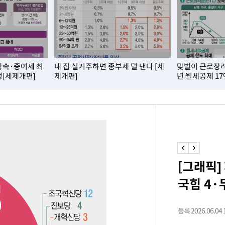
 포착
라하라 격파
인다"
 위협"
상속·증여세 최
내 집 실거주하면 종부세 덜 낸다 [세
맞벌이 근로장려
수용할까
정[세제개편]
제개편]
년 월세공제 1
 불가피"
등 압수수색
태세 강
[그래픽]
국힘 4·
어"
·당황'
등록 2026.06.04 1
'