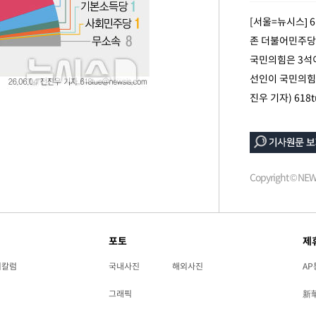
 혐의
[서울=뉴시스] 
존 더불어민주당
감
국민의힘은 3석이
선인이 국민의힘에
 포착
진우 기자)
618
라하라 격파
인다"
 위협"
수용할까
Copyright © N
 불가피"
등 압수수색
포토
제
리칼럼
국내사진
해외사진
AP
그래픽
新