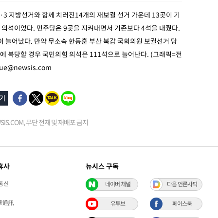
6·3 지방선거와 함께 치러진14개의 재보궐 선거 가운데 13곳이 기
 의석이었다. 민주당은 9곳을 지켜내면서 기존보다 4석을 내줬다.
 늘어났다. 만약 무소속 한동훈 부산 북갑 국회의원 보궐선거 당
 복당할 경우 국민의힘 의석은 111석으로 늘어난다. (그래픽=전
tue@newsis.com
EWSIS.COM, 무단 전재 및 재배포 금지
휴사
뉴시스 구독
통신
네이버 채널
다음 언론사픽
華通訊
유튜브
페이스북