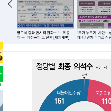
-18011초 전 >
"여기 떨어졌다"…다누리, 스페이스X 로켓 달 충돌 흔적
-15056초 전 >
손흥민, 5경기 연속골 실패…LAFC는 승부차기 끝 과달
-7657초 전 >
내일까지 39도 '펄펄'…기상청 "태풍 지나며 폭염 잠시 꺾
-7294초 전 >
트럼프, 한국계 진보 주지사 후보 맹공…"공산주의가 최대
→2764만
양도세 중과 한시적 완화… ‘보유공
'주가 누르기' 차단…
-7272초 전 >
"美간섭에 합의 지연"…트럼프, '이란 호르무즈 통제권' 
세제개편]
제’는 ‘거주공제’로 전환 [세제개편]
대 6.5년치 주가로 산
-3792초 전 >
[속보]산업장관 "李정부, 원전 반대 안해…안정 전력 위해
-2489초 전 >
[속보]경찰, '홍명보 선임 논란' 대한축구협회·축구회관 
-28692초 전 >
[속보]합참 "北 발사체는 단거리탄도미사일…감시·경계
화"
-28440초 전 >
日방위성, 北이 동해로 쏜 발사체는 탄도미사일 가능성
-26870초 전 >
[속보] SKT, 에이닷 서비스 장애 발생…"원인 파악 중"
-26276초 전 >
[속보]합참 "북, 동해상으로 미상 발사체 발사"
-25672초 전 >
'낮 최고 39도' 불볕더위…한밤 열대야도 계속[내일날씨]
-25631초 전 >
[속보]7~9일 프로야구 3연전도 폭염 취소…11일 재개
-25293초 전 >
"韓 외환시장 개입 관측 배경엔 美의 대한국 무역적자 있
-25120초 전 >
'월드컵 탈락 후폭풍' 축구협회…초유의 압수수색에 '충격
-24960초 전 >
서울 낮 37.9도, 올여름 최고치 경신…영등포 순간 '40도