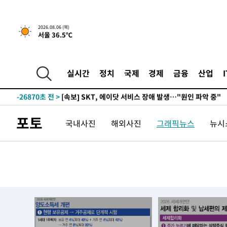
2026.08.06 (목)
서울 36.5℃
-2489초 전 >
[속보]경찰, '홍명보 선임 논란' 대한축구협회·축구회관 
-28692초 전 >
[속보]합참 "北 발사체는 단거리탄도미사일…감시·경계
화"
-28440초 전 >
日방위성, 北이 동해로 쏜 발사체는 탄도미사일 가능성
실시간
정치
국제
경제
금융
산업
-26870초 전 >
[속보] SKT, 에이닷 서비스 장애 발생…"원인 파악 중"
-26276초 전 >
[속보]합참 "북, 동해상으로 미상 발사체 발사"
-25672초 전 >
'낮 최고 39도' 불볕더위…한밤 열대야도 계속[내일날씨]
포토
국내사진
해외사진
그래픽뉴스
뉴시스
-25631초 전 >
[속보]7~9일 프로야구 3연전도 폭염 취소…11일 재개
-25293초 전 >
"韓 외환시장 개입 관측 배경엔 美의 대한국 무역적자 있
-25120초 전 >
'월드컵 탈락 후폭풍' 축구협회…초유의 압수수색에 '충격
-24960초 전 >
서울 낮 37.9도, 올여름 최고치 경신…영등포 순간 '40도
-24522초 전 >
[속보]종합특검, 대검 추가 압수수색…내란 중요임무종사
-20617초 전 >
[속보]코스닥, 800p 회복…0.26% 오른 801.67 마감
-20547초 전 >
[속보]코스피, 301.88포인트(4.58%) 내린 6296.38 마
-20412초 전 >
[속보]원·달러 환율, 0.7원 내린 1423.8원 마감