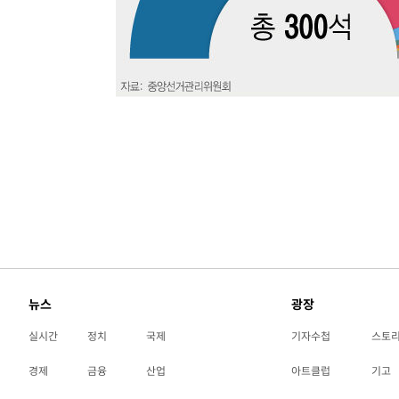
-24522초 전 >
[속보]종합특검, 대검 추가 압수수색…내란 중요임무종사
-20617초 전 >
[속보]코스닥, 800p 회복…0.26% 오른 801.67 마감
-20547초 전 >
[속보]코스피, 301.88포인트(4.58%) 내린 6296.38 마
-20412초 전 >
[속보]원·달러 환율, 0.7원 내린 1423.8원 마감
-18011초 전 >
"여기 떨어졌다"…다누리, 스페이스X 로켓 달 충돌 흔적
-15056초 전 >
손흥민, 5경기 연속골 실패…LAFC는 승부차기 끝 과달
-7657초 전 >
내일까지 39도 '펄펄'…기상청 "태풍 지나며 폭염 잠시 꺾
-7294초 전 >
트럼프, 한국계 진보 주지사 후보 맹공…"공산주의가 최대
-7272초 전 >
"美간섭에 합의 지연"…트럼프, '이란 호르무즈 통제권' 
-3792초 전 >
[속보]산업장관 "李정부, 원전 반대 안해…안정 전력 위해
-2489초 전 >
[속보]경찰, '홍명보 선임 논란' 대한축구협회·축구회관 
뉴스
광장
실시간
정치
국제
기자수첩
스토
경제
금융
산업
아트클럽
기고