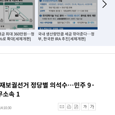
금 최대 360만원…청
국내 생산량만큼 세금 깎아준다…정
온열질환
7%로 확대[세제개편]
부, 한국판 IRA 추진[세제개편]
첫 폭염
 재보궐선거 정당별 의석수…민주 9·
무소속 1
4:10:30