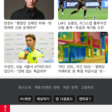
한정수 "황정민 선배만 피해…떳
LAFC 손흥민, 리그스컵 톨루카전
떳하면 신분 공개하라"
선발 출격…득점포 재가동 도전
이강인, 오늘 서울서 AT마드리드
'여긴 20도, 저긴 50도'…열화상
입단식…'전례 없는 특급대우'
카메라로 본 폭염 저감시설 '온도
차'
회사소개
제휴/컨텐츠 판매
약관·정책
고충처리
PC화면
제보하기
앱 다운로드
맨위로↑
광
COPYRIGHTⓒ
NEWSIS
ALL RIGHTS RESERVED.
고