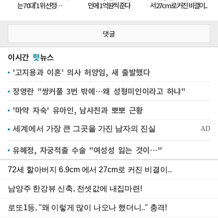
댓글
이시간
핫
뉴스
'고지용과 이혼' 의사 허양임, 새 출발했다
장영란 "쌍커풀 3번 밖에…왜 성형미인이라고 하냐"
'마약 자숙' 유아인, 남사친과 뽀뽀 근황
유혜정, 자궁적출 수술 "여성성 잃는 것이…"