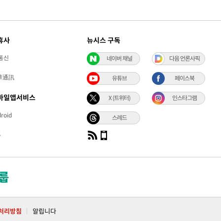
휴사
뉴시스 구독
통신
네이버 채널
다음 언론사픽
華通訊
유튜브
페이스북
바일앱서비스
X (트위터)
인스타그램
roid
스레드
S
처리방침
알립니다