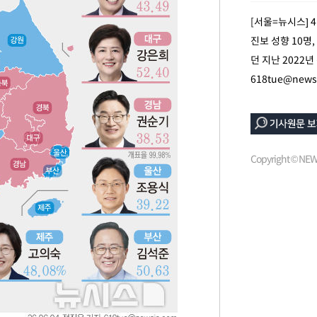
[서울=뉴시스] 
"
진보 성향 10명
당황'
던 지난 2022
618tue@news
혐의
Copyright © N
 격파
다"