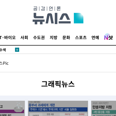
다"
수수색(종
4%↑
IT·바이오
사회
수도권
지방
문화
스포츠
연예
침 준수"
수수색
세 강화"
Pic
그래픽뉴스
"
당황'