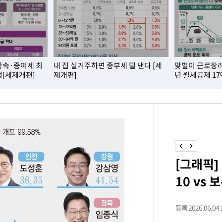
혐의
상속·증여세 최
내 집 실거주하면 종부세 덜 낸다 [세
맞벌이 근로장려
정[세제개편]
제개편]
년 월세공제 1
 격파
다"
수수색(종
4%↑
침 준수"
수수색
[그래픽]
세 강화"
10 vs 보
등록 2026.06.04 1