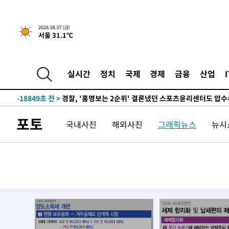
2026.08.07 (금)
서울 31.1℃
4시간 전 >
내일까지 39도 '펄펄'…기상청 "태풍 지나며 폭염 잠시 꺾인
-21935초 전 >
'월드컵 탈락 후폭풍' 축구협회…11시간 걸린 초유의 압
합)
-21371초 전 >
[속보] 뉴욕증시, 혼조 출발…나스닥 0.3%↓, 다우 0.1
실시간
정치
국제
경제
금융
산업
-20164초 전 >
축구협회, 15년 전 심판 성 접대 파문에 "현재는 내부 지
-18849초 전 >
경찰, '홍명보는 2순위' 결론냈던 스포츠윤리센터도 압
-4445초 전 >
[속보]합참 "北 발사체는 단거리탄도미사일…감시·경계태
포토
국내사진
해외사진
그래픽뉴스
뉴시스
-4193초 전 >
日방위성, 北이 동해로 쏜 발사체는 탄도미사일 가능성
-2623초 전 >
[속보] SKT, 에이닷 서비스 장애 발생…"원인 파악 중"
-2029초 전 >
[속보]합참 "북, 동해상으로 미상 발사체 발사"
-1425초 전 >
'낮 최고 39도' 불볕더위…한밤 열대야도 계속[내일날씨]
-1384초 전 >
[속보]7~9일 프로야구 3연전도 폭염 취소…11일 재개
-1046초 전 >
"韓 외환시장 개입 관측 배경엔 美의 대한국 무역적자 있어
-873초 전 >
'월드컵 탈락 후폭풍' 축구협회…초유의 압수수색에 '충격·
-713초 전 >
서울 낮 37.9도, 올여름 최고치 경신…영등포 순간 '40도'