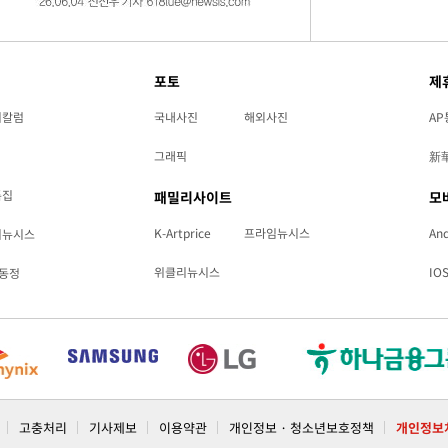
포토
제
리칼럼
국내사진
해외사진
AP
그래픽
新
특집
패밀리사이트
모
K-Artprice
프라임뉴시스
And
리뉴시스
위클리뉴시스
IO
동정
고충처리
기사제보
이용약관
개인정보 · 청소년보호정책
개인정보