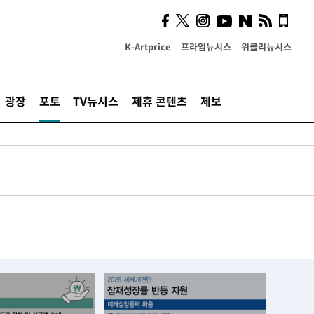
K-Artprice
프라임뉴시스
위클리뉴시스
광장
포토
TV뉴시스
제휴 콘텐츠
제보