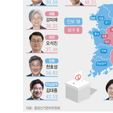
-1384초 전 >
[속보]7~9일 프로야구 3연전도 폭염 취소…11일 재개
-1046초 전 >
"韓 외환시장 개입 관측 배경엔 美의 대한국 무역적자 있어
-873초 전 >
'월드컵 탈락 후폭풍' 축구협회…초유의 압수수색에 '충격·
-713초 전 >
서울 낮 37.9도, 올여름 최고치 경신…영등포 순간 '40도'
-275초 전 >
[속보]종합특검, 대검 추가 압수수색…내란 중요임무종사 
1시간 전 >
[속보]코스닥, 800p 회복…0.26% 오른 801.67 마감
1시간 전 >
[속보]코스피, 301.88포인트(4.58%) 내린 6296.38 마감
1시간 전 >
[속보]원·달러 환율, 0.7원 내린 1423.8원 마감
1시간 전 >
"여기 떨어졌다"…다누리, 스페이스X 로켓 달 충돌 흔적 포착
2시간 전 >
손흥민, 5경기 연속골 실패…LAFC는 승부차기 끝 과달라하라
4시간 전 >
내일까지 39도 '펄펄'…기상청 "태풍 지나며 폭염 잠시 꺾인