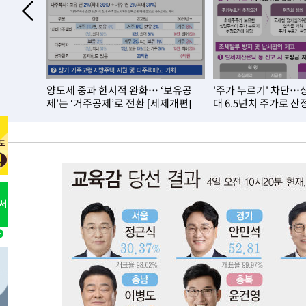
-275초 전 >
[속보]종합특검, 대검 추가 압수수색…내란 중요임무종사 
1시간 전 >
[속보]코스닥, 800p 회복…0.26% 오른 801.67 마감
1시간 전 >
[속보]코스피, 301.88포인트(4.58%) 내린 6296.38 마감
1시간 전 >
[속보]원·달러 환율, 0.7원 내린 1423.8원 마감
→2764만
양도세 중과 한시적 완화… ‘보유공
'주가 누르기' 차단…
1시간 전 >
"여기 떨어졌다"…다누리, 스페이스X 로켓 달 충돌 흔적 포착
세제개편]
제’는 ‘거주공제’로 전환 [세제개편]
대 6.5년치 주가로 산
2시간 전 >
손흥민, 5경기 연속골 실패…LAFC는 승부차기 끝 과달라하라
4시간 전 >
내일까지 39도 '펄펄'…기상청 "태풍 지나며 폭염 잠시 꺾인
-21935초 전 >
'월드컵 탈락 후폭풍' 축구협회…11시간 걸린 초유의 압
합)
-21371초 전 >
[속보] 뉴욕증시, 혼조 출발…나스닥 0.3%↓, 다우 0.1
-20164초 전 >
축구협회, 15년 전 심판 성 접대 파문에 "현재는 내부 지
-18849초 전 >
경찰, '홍명보는 2순위' 결론냈던 스포츠윤리센터도 압
-4445초 전 >
[속보]합참 "北 발사체는 단거리탄도미사일…감시·경계태
-4193초 전 >
日방위성, 北이 동해로 쏜 발사체는 탄도미사일 가능성
-2623초 전 >
[속보] SKT, 에이닷 서비스 장애 발생…"원인 파악 중"
-2029초 전 >
[속보]합참 "북, 동해상으로 미상 발사체 발사"
-1425초 전 >
'낮 최고 39도' 불볕더위…한밤 열대야도 계속[내일날씨]