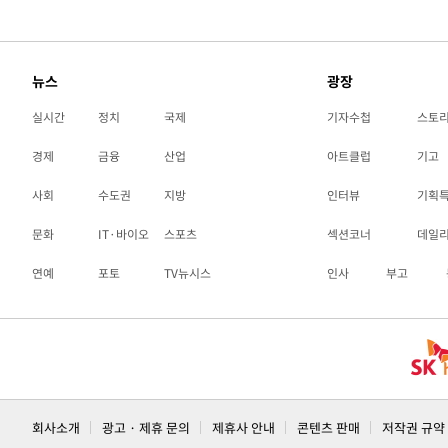
뉴스
광장
실시간
정치
국제
기자수첩
스토
경제
금융
산업
아트클럽
기고
사회
수도권
지방
인터뷰
기획
문화
IT·바이오
스포츠
섹션코너
데일
연예
포토
TV뉴시스
인사
부고
회사소개
광고 · 제휴 문의
제휴사 안내
콘텐츠 판매
저작권 규약