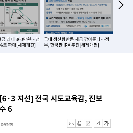
금 최대 360만원…청
국내 생산량만큼 세금 깎아준다…정
온열질환
7%로 확대[세제개편]
부, 한국판 IRA 추진[세제개편]
첫 폭염
 [6·3 지선] 전국 시도교육감, 진보
수 6
0:53:39