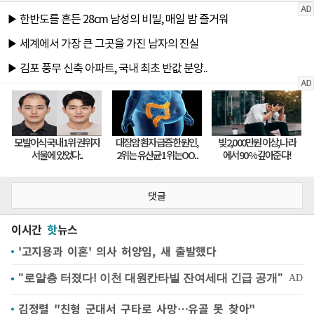
댓글
이시간
핫
뉴스
'고지용과 이혼' 의사 허양임, 새 출발했다
김정렬 "친형 군대서 구타로 사망…유골 못 찾아"