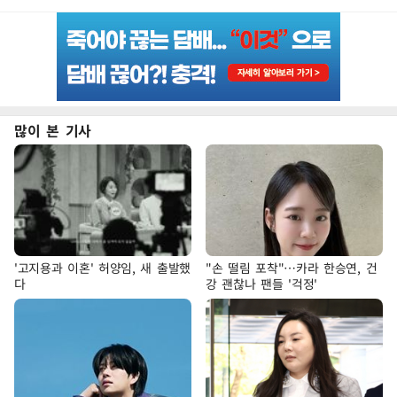
많이 본 기사
'고지용과 이혼' 허양임, 새 출발했
"손 떨림 포착"…카라 한승연, 건
다
강 괜찮나 팬들 '걱정'