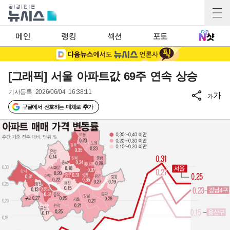
메인
랭킹
섹션
포토
[그래픽] 서울 아파트값 69주 연속 상승
기사등록
2026/06/04 16:38:11
가
가
구글에서 선호하는 매체로 추가