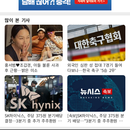
많이 본 기사
홍서범♥조갑경, 아들 불륜 사과
외국인 심판 성 접대 7경기 들여
후 근황…밝은 미소
다보니…한국 축구 '5승 2무'
SK하이닉스, 주당 375원 분기배당
[속보]SK하이닉스, 주당 375원 분
결정…3분기 중 추가 주주환원 발
기 배당…"3분기 중 주주환원 방
표
안 확정"