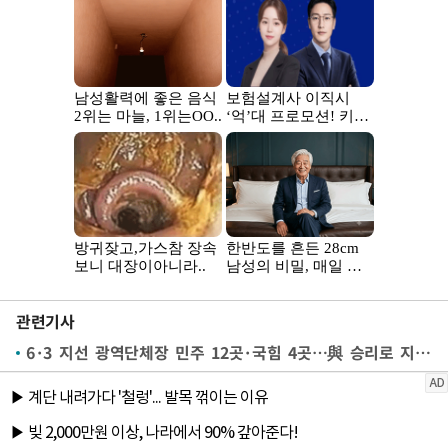
관련기사
6·3 지선 광역단체장 민주 12곳·국힘 4곳…與 승리로 지방권력도 장악(종합)