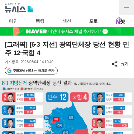
메인
랭킹
섹션
포토
[그래픽] [6·3 지선] 광역단체장 당선 현황 민
주 12·국힘 4
기사등록
2026/06/04 14:10:40
가
가
구글에서 선호하는 매체로 추가