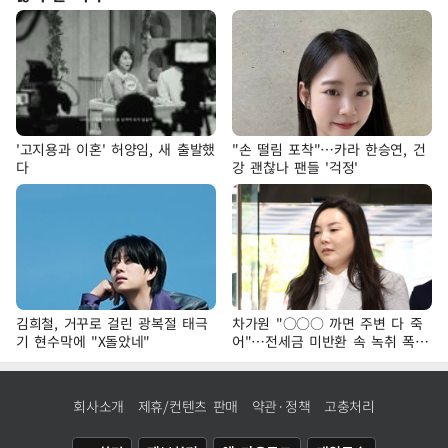
'고지용과 이혼' 허양임, 새 출발했
"손 떨림 포착"…카라 한승연, 건
다
강 괜찮나 팬들 '걱정'
김희철, 거꾸로 걸린 광복절 태극
차가원 "○○○ 까면 주변 다 죽
기 현수막에 "X돌았네"
어"…전세금 미반환 속 녹취 폭로
파장
회사소개
제휴/컨텐츠 판매
약관·정책
고충처리