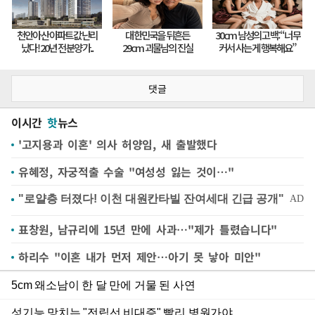
댓글
이시간
핫
뉴스
'고지용과 이혼' 의사 허양임, 새 출발했다
유혜정, 자궁적출 수술 "여성성 잃는 것이…"
표창원, 남규리에 15년 만에 사과…"제가 틀렸습니다"
하리수 "이혼 내가 먼저 제안…아기 못 낳아 미안"