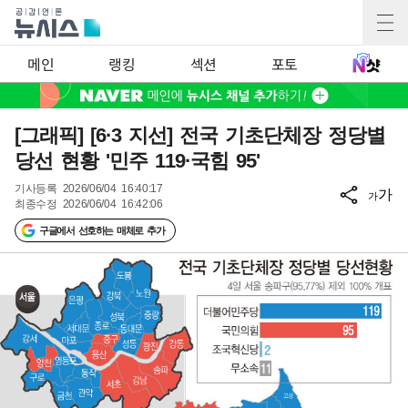
메인
랭킹
섹션
포토
[그래픽] [6·3 지선] 전국 기초단체장 정당별
당선 현황 '민주 119·국힘 95'
기사등록
2026/06/04 16:40:17
가
가
최종수정
2026/06/04 16:42:06
구글에서 선호하는 매체로 추가