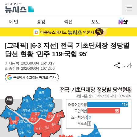
메인
랭킹
섹션
포토
[그래픽] [6·3 지선] 전국 기초단체장 정당별
당선 현황 '민주 119·국힘 95'
기사등록
2026/06/04 16:40:17
가
가
최종수정
2026/06/04 16:42:06
구글에서 선호하는 매체로 추가