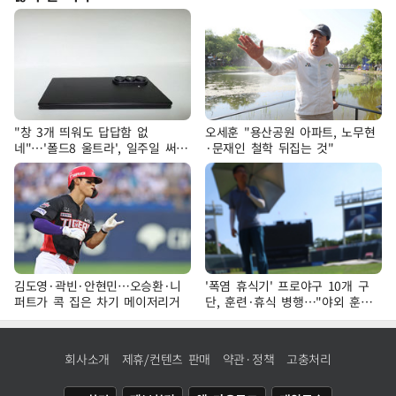
"창 3개 띄워도 답답함 없
오세훈 "용산공원 아파트, 노무현
네"…'폴드8 울트라', 일주일 써보
·문재인 철학 뒤집는 것"
니
김도영·곽빈·안현민…오승환·니
'폭염 휴식기' 프로야구 10개 구
퍼트가 콕 집은 차기 메이저리거
단, 훈련·휴식 병행…"야외 훈련
해도 안전 최우선"
회사소개
제휴/컨텐츠 판매
약관·정책
고충처리