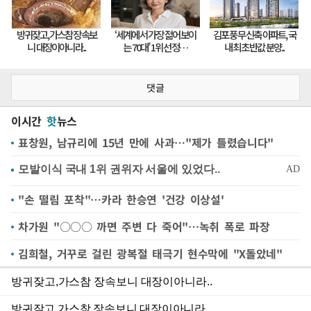
댓글
이시간
핫
뉴스
표창원, 남규리에 15년 만에 사과…"제가 틀렸습니다"
"손 떨림 포착"…카라 한승연 '건강 이상설'
차가원 "○○○ 까면 주변 다 죽어"…녹취 폭로 파장
김희철, 거꾸로 걸린 광복절 태극기 현수막에 "X돌았네"