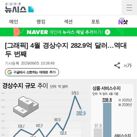
메인
랭킹
섹션
포토
[그래픽] 4월 경상수지 282.9억 달러…역대
두 번째
기사등록
2026/06/05 10:38:46
가
가
구글에서 선호하는 매체로 추가