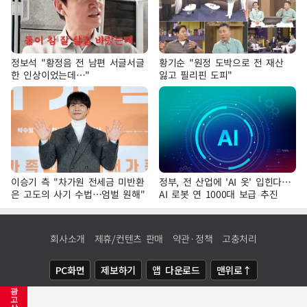
정보석 "황정음 전 남편 서글서글
황기순 "원정 도박으로 전 재산
한 인상이었는데…"
잃고 필리핀 도피"
이승기 측 "차가원 전세금 미반환
정부, 전 산업에 'AI 옷' 입힌다…
은 고도의 사기 수법…엄벌 원해"
AI 로봇 연 1000대 보급 추진
회사소개
제휴/컨텐츠 판매
약관·정책
고충처리
PC화면
제보하기
앱 다운로드
맨위로↑
광
COPYRIGHTⓒ
NEWSIS
ALL RIGHTS RESERVED.
고