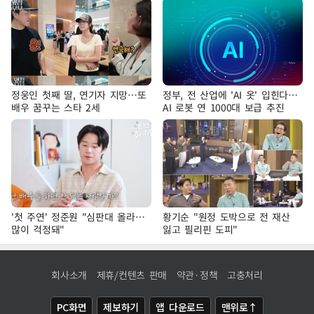
정웅인 첫째 딸, 연기자 지망…또
정부, 전 산업에 'AI 옷' 입힌다…
배우 꿈꾸는 스타 2세
AI 로봇 연 1000대 보급 추진
'첫 주연' 정준원 "심판대 올라…
황기순 "원정 도박으로 전 재산
많이 걱정돼"
잃고 필리핀 도피"
회사소개
제휴/컨텐츠 판매
약관·정책
고충처리
PC화면
제보하기
앱 다운로드
맨위로↑