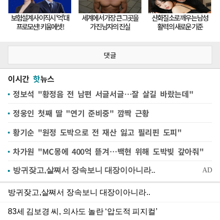
댓글
이시간
핫
뉴스
정보석 "황정음 전 남편 서글서글…잘 살길 바랐는데"
정웅인 첫째 딸 "연기 준비중" 깜짝 근황
황기순 "원정 도박으로 전 재산 잃고 필리핀 도피"
차가원 "MC몽에 400억 뜯겨…백현 위해 도박빚 갚아줘"