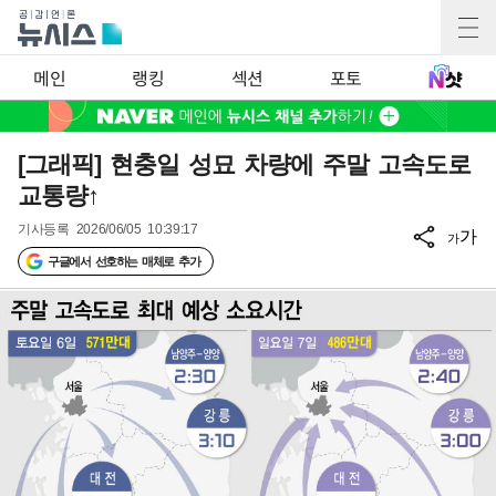
메인
랭킹
섹션
포토
[그래픽] 현충일 성묘 차량에 주말 고속도로
교통량↑
기사등록
2026/06/05 10:39:17
가
가
구글에서 선호하는 매체로 추가