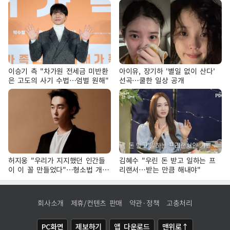
이승기 측 "차가원 전세금 미반환
아이유, 장기하 '별일 없이 산다'
은 고도의 사기 수법…엄벌 원해"
선곡…쿨한 일상 공개
허지웅 "우리가 지지했던 인간들
김혜수 "우린 돈 받고 일하는 프
이 이 꼴 만들었다"…형소법 개정
리랜서…받는 만큼 해내야"
에 격한 반응
회사소개
제휴/컨텐츠 판매
약관·정책
고충처리
PC화면
제보하기
앱 다운로드
맨위로↑