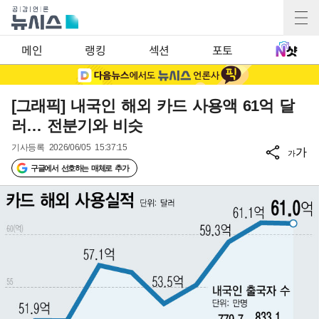
메인
랭킹
섹션
포토
[그래픽] 내국인 해외 카드 사용액 61억 달
러… 전분기와 비슷
기사등록
2026/06/05 15:37:15
가
가
구글에서 선호하는 매체로 추가