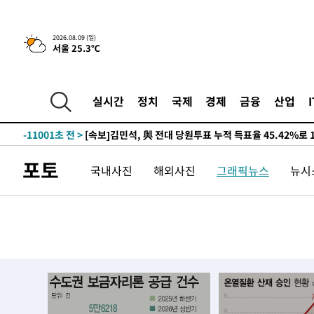
2026.08.09 (일)
서울 25.3℃
11시간 전 >
[속보]뉴욕증시 상승 마감…S&P 0.6% 나스닥 1.3%↑
-20001초 전 >
이란 "호르무즈 재개방 합의 근접…美 배상 선행돼야"
실시간
정치
국제
경제
금융
산업
-11048초 전 >
[속보]與최고위원 제주·인천 순회경선…박선원·최민희
한민수·김용 순
-11001초 전 >
[속보]김민석, 與 전대 당원투표 누적 득표율 45.42%로 
청래 44.56%
-10283초 전 >
[속보]與 대표 경선 제주·인천 당원투표…金 47.75%·
포토
국내사진
해외사진
그래픽뉴스
뉴시스
42.08%·宋 10.17%
-9817초 전 >
이강인 "아틀레티코 이적 기뻐…등번호 7번 의미보단 팀 위
-9752초 전 >
[속보]與 당대표 경선, 제주·인천 권리당원 투표 김민석 승
-3526초 전 >
낮 최고 35도 '무더위'…동해안 시간당 30㎜ '강한 비'[내
-2796초 전 >
[속보]이강인 "감독님이 원하는 마음 느꼈고, 많은 트로피 
레티코 이적"
-2578초 전 >
수도권 40도 육박 '펄펄'…동해안 일부 지역엔 호의주의보
-1547초 전 >
온열질환 사망자 3명 늘어…누적 환자 3000명 돌파
1시간 전 >
강릉에 시간당 81.4㎜ 물폭탄…도로 잠기고 담벼락 붕괴
2시간 전 >
백운산서 80년근 천종산삼 9뿌리 발견…감정가 1.3억원