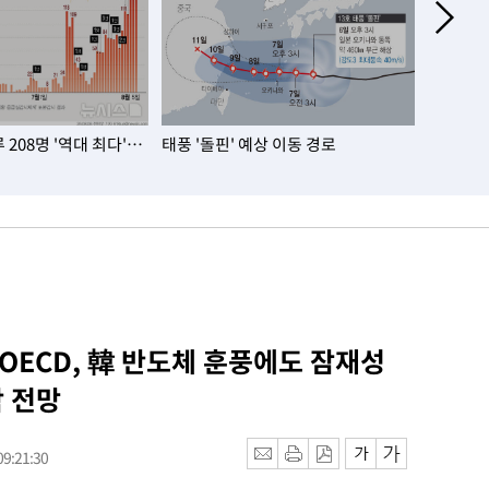
208명 '역대 최다'…
태풍 '돌핀' 예상 이동 경로
서울 아파
대…노원·
 OECD, 韓 반도체 훈풍에도 잠재성
 전망
9:21:30