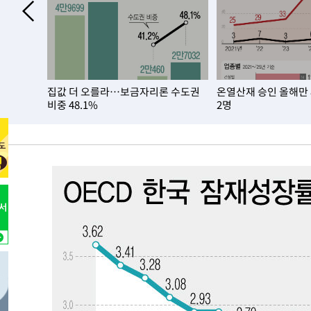
2시간 전 >
선재도서 해루질 나섰다 실종 60대, 닷새 만에 숨진 채 발견
3시간 전 >
남자 농구, 나고야 아시안게임서 '홈팀' 일본과 한일전
3시간 전 >
여수 오동도 해상서 모터보트 전복…1명 사망·1명 실종
4시간 전 >
극한폭염 한풀 꺾이지만…'낮 최고 35도' 무더위, 열대야 계
집값 더 오를라…보금자리론 수도권
온열산재 승인 올해만
날씨]
5시간 전 >
축구협회 "압수수색·성접대 논란 사과…쇄신의 기회로 삼겠
비중 48.1%
2명
6시간 전 >
[속보]'압수수색·성접대 논란' 축구협회 "실망과 걱정 안겨드
9시간 전 >
'최고 37도' 폭염 지속…강원동해안 최대 150㎜ 비
11시간 전 >
[속보]뉴욕증시 상승 마감…S&P 0.6% 나스닥 1.3%↑
-20001초 전 >
이란 "호르무즈 재개방 합의 근접…美 배상 선행돼야"
-11048초 전 >
[속보]與최고위원 제주·인천 순회경선…박선원·최민희
한민수·김용 순
-11001초 전 >
[속보]김민석, 與 전대 당원투표 누적 득표율 45.42%로 
청래 44.56%
-10283초 전 >
[속보]與 대표 경선 제주·인천 당원투표…金 47.75%·
42.08%·宋 10.17%
-9817초 전 >
이강인 "아틀레티코 이적 기뻐…등번호 7번 의미보단 팀 위
-9752초 전 >
[속보]與 당대표 경선, 제주·인천 권리당원 투표 김민석 승
-3526초 전 >
낮 최고 35도 '무더위'…동해안 시간당 30㎜ '강한 비'[내
-2796초 전 >
[속보]이강인 "감독님이 원하는 마음 느꼈고, 많은 트로피 