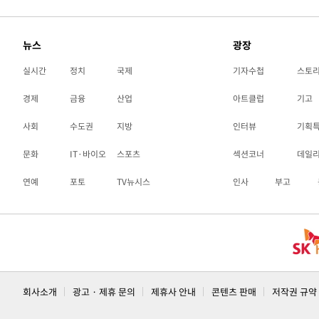
뉴스
광장
실시간
정치
국제
기자수첩
스토
경제
금융
산업
아트클럽
기고
사회
수도권
지방
인터뷰
기획
문화
IT·바이오
스포츠
섹션코너
데일
연예
포토
TV뉴시스
인사
부고
회사소개
광고 · 제휴 문의
제휴사 안내
콘텐츠 판매
저작권 규약