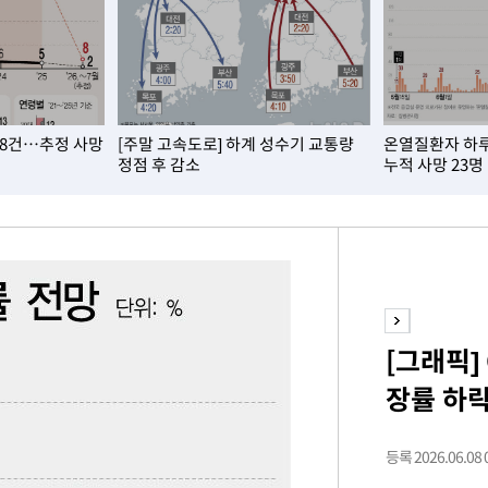
속[다음주
 8건…추정 사망
[주말 고속도로] 하계 성수기 교통량
온열질환자 하루 
다"
정점 후 감소
누적 사망 23명
려 죄송"
·서미화·
1위… 정
[그래픽]
鄭
장률 하락
해 뛸 것"
리
일날씨]
등록 2026.06.08 0
원해 아틀