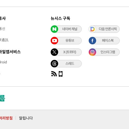
휴사
뉴시스 구독
통신
네이버 채널
다음 언론사픽
華通訊
유튜브
페이스북
바일앱서비스
X (트위터)
인스타그램
roid
스레드
S
처리방침
알립니다