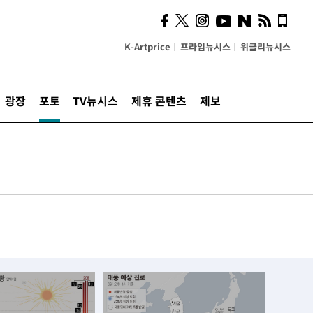
K-Artprice
프라임뉴시스
위클리뉴시스
광장
포토
TV뉴시스
제휴 콘텐츠
제보