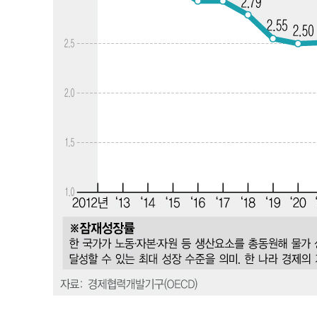
레티코 이적"
-2578초 전 >
수도권 40도 육박 '펄펄'…동해안 일부 지역엔 호의주의보
-1547초 전 >
온열질환 사망자 3명 늘어…누적 환자 3000명 돌파
1시간 전 >
강릉에 시간당 81.4㎜ 물폭탄…도로 잠기고 담벼락 붕괴
2시간 전 >
백운산서 80년근 천종산삼 9뿌리 발견…감정가 1.3억원
2시간 전 >
선재도서 해루질 나섰다 실종 60대, 닷새 만에 숨진 채 발견
3시간 전 >
남자 농구, 나고야 아시안게임서 '홈팀' 일본과 한일전
3시간 전 >
여수 오동도 해상서 모터보트 전복…1명 사망·1명 실종
4시간 전 >
극한폭염 한풀 꺾이지만…'낮 최고 35도' 무더위, 열대야 계
날씨]
5시간 전 >
축구협회 "압수수색·성접대 논란 사과…쇄신의 기회로 삼겠
6시간 전 >
[속보]'압수수색·성접대 논란' 축구협회 "실망과 걱정 안겨드
9시간 전 >
'최고 37도' 폭염 지속…강원동해안 최대 150㎜ 비
11시간 전 >
[속보]뉴욕증시 상승 마감…S&P 0.6% 나스닥 1.3%↑