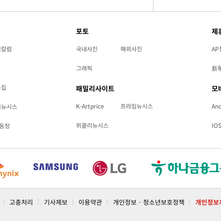
포토
제
리칼럼
국내사진
해외사진
AP
그래픽
新
특집
패밀리사이트
모
K-Artprice
프라임뉴시스
And
리뉴시스
위클리뉴시스
IO
동정
고충처리
기사제보
이용약관
개인정보 · 청소년보호정책
개인정보