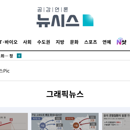
IT·바이오
사회
수도권
지방
문화
스포츠
연예
·서미화·
1위… 정
鄭
Pic
해 뛸 것"
리
일날씨]
그래픽뉴스
원해 아틀