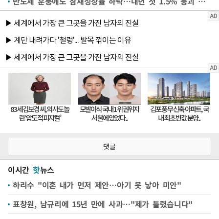
반도체 훈풍에도 잠재성장률 하락…내년 첫 1.5% 붕괴 전망
댓글
이시간
핫
뉴스
하리수 "이혼 내가 먼저 제안…아기 못 낳아 미안"
표창원, 남규리에 15년 만에 사과…"제가 틀렸습니다"