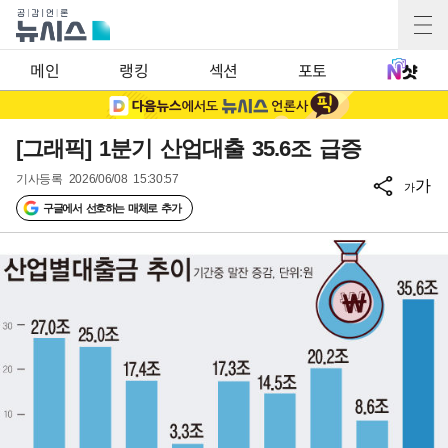
메인
랭킹
섹션
포토
[그래픽] 1분기 산업대출 35.6조 급증
기사등록
2026/06/08 15:30:57
가
가
구글에서 선호하는 매체로 추가